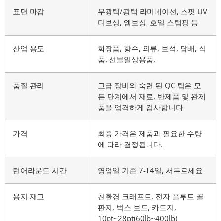
표면 마감
무광택/광택 라미네이션, 스팟 UV
디보싱, 엠보싱, 호일 스탬핑 등
산업 용도
화장품, 향수, 의류, 보석, 담배, 식
품, 선물일상용품,
품질 관리
고급 장비와 숙련 된 QC 팀은 모
든 단계에서 재료, 반제품 및 완제
품을 엄격하게 검사합니다.
가격
최종 가격은 제품과 필요한 수량
에 따라 결정됩니다.
턴어라운드 시간
영업일 기준 7-14일, 서두르세요
용지 재고
친환경 크래프트, 전자 플루트 골
판지, 벅스 보드, 카드지,
10pt~28pt(60lb~400lb)