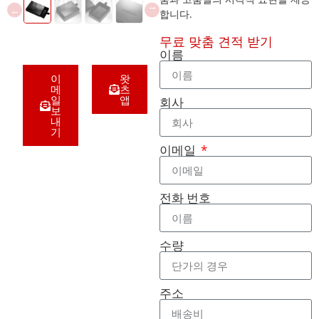
합니다.
무료 맞춤 견적 받기
이름
이
왓
메
츠
일
앱
회사
보
내
기
이메일
전화 번호
수량
주소