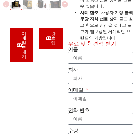
수 있습니다.
사례 참조
: 사용자 지정
블랙
무광 자석 선물 상자
골드 실
크 천으로 안감을 덧대고 로
고가 엠보싱된 세계적인 브
이
왓
메
츠
랜드의 가방입니다.
일
앱
무료 맞춤 견적 받기
보
이름
내
기
회사
이메일
전화 번호
수량