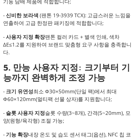
기농 담배 제품에 적합합니다;
-
신비한 보라색
(팬톤 19-3939 TCX): 고급스러운 느낌을
연출하여 고급 한정판 패키징에 적합합니다;
-
사용자 지정 확장
팬톤 컬러 카드 + 별색 인쇄, 색차
ΔE≤1.2를 지원하여 브랜드 맞춤형 요구 사항을 충족합니
다.
5. 만능 사용자 지정: 크기부터 기
능까지 완벽하게 조정 가능
-
크기 유연성
최소 Φ30×50mm(단일 팩)에서 최대
Φ60×120mm(멀티팩 선물 상자)를 지원합니다;
-
슬롯 사용자 지정
슬롯 수량(3~8개), 간격(5~20mm), 모
양(원형/육각형) 조절 가능;
-
기능 확장
내장 온도 및 습도 센서 태그(옵션), NFC 칩 코