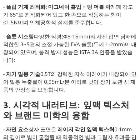
-
플립 기계 최적화
:
마그네틱 흡입 + 텅 더블 락
개폐 각도
가 85°로 최적화되어 있고 한 손으로 작동하는 힘이
≤1.5N이며 인체공학적 설계를 준수합니다;
-
슬롯 시스템
다양한 직경(Φ5-15mm)의 사전 압연 담배에
적합한 3~5겹의 조절 가능한 EVA 슬롯(두께 1-2mm)이 내
장되어 있으며, 충격 방지 성능은 ISTA 3A 인증을 받았습
니다;
-
자기 밀봉 기술
0.5T의 강력한 자석 어레이가 내장되어 있
어 밀봉 누출률이 0.05mL/분 이하로 낮아 장기 보관 시 제
품의 안정성을 보장합니다.
3. 시각적 내러티브: 잎맥 텍스처
와 브랜드 미학의 융합
-
자연 요소
상자 표면은
레이저 각인 잎맥 텍스처
0.1mm
의 깊이로 빛이 굴절될 때 역동적인 빛과 그림자 효과를 만