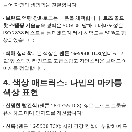
들어 자연의 생명력을 전달합니다;
-
브랜드 역량 강화
로고는 다음을 채택합니다.
로즈 골드
핫 스탬핑 기술
금속 광택은 90GU에 달하고 내마모성은
ISO 2838 테스트를 통과했으며 터치 선명도는 50%로 향
상되었습니다;
-
색채 심리학
기본 색상은
팬톤 16-5938 TCX(앤티크 그
린)
핫 스탬핑 라인으로 고급스럽고 자연스러운 브랜드 이
미지를 전달합니다.
4. 색상 매트릭스: 나만의 마카롱
색상 표현
-
선명한 빨간색
(팬톤 18-1755 TCX): 젊은 트렌드 그룹을
유치하고 매대 인지도를 개선합니다;
-
신록
(팬톤 16-5938 TCX): 자연 건강 컨셉에 부합하며 유