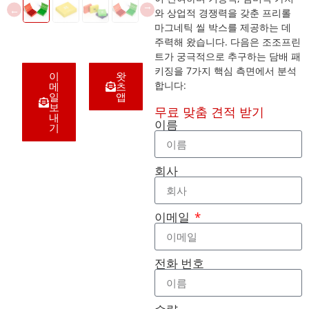
와 상업적 경쟁력을 갖춘 프리롤
마그네틱 씰 박스를 제공하는 데
주력해 왔습니다. 다음은 조조프린
트가 궁극적으로 추구하는 담배 패
키징을 7가지 핵심 측면에서 분석
이
왓
합니다:
메
츠
일
앱
보
무료 맞춤 견적 받기
내
이름
기
회사
이메일
전화 번호