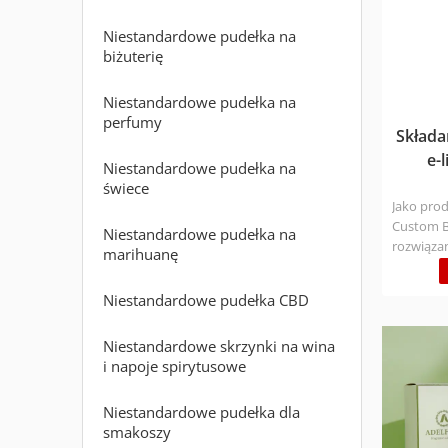
Niestandardowe pudełka na
biżuterię
Niestandardowe pudełka na
perfumy
Składa
e-
Niestandardowe pudełka na
świece
Jako prod
Custom B
Niestandardowe pudełka na
rozwiąza
marihuanę
nowoczes
materiału
Niestandardowe pudełka CBD
certyfika
Próbka 1-
Niestandardowe skrzynki na wina
Express 3
i napoje spirytusowe
dni (różn
skontaktu
zapytanie
Niestandardowe pudełka dla
smakoszy