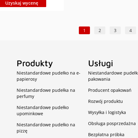
iczone dostosowanie typu
Uzyskaj wycenę
materiału, koloru, rozmiaru,
drukowania powierzchni w celu
nia do opakowania joysticka
a gier 3. Jesteśmy fabryką
1
2
3
4
 źródłowych w Chinach i
apewnić najniższą cenę i
 jakość
Produkty
Usługi
Niestandardowe pudełko na e-
Niestandardowe pudełk
papierosy
pakowania
m
Niestandardowe pudełka na
Producent opakowań
perfumy
Rozwój produktu
Niestandardowe pudełko
Wysyłka i logistyka
upominkowe
Obsługa posprzedażna
Niestandardowe pudełko na
pizzę
Bezpłatna próbka