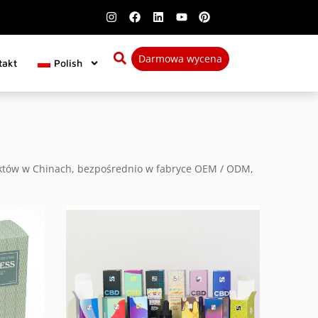
Darmowa wycena
takt
Polish
duktów w Chinach, bezpośrednio w fabryce OEM / ODM,