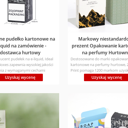
ne pudełko kartonowe na
Markowy niestandard
liquid na zamówienie -
prezent Opakowanie kar
dostawca hurtowy
na perfumy Hurtown
ucent pudełek na e-liquid, Ideal
Dostosowane do marki opakowan
oxes zapewnia wysokiej jakości
kartonowe na perfumy hurtowe, 
nia z wymaganymi cechami
Print pomaga 1200 markom uzys
nych opakowań. Rodzaj
odpowiednie rozwiązania pudełk
Uzyskaj wycenę
Uzyskaj wycenę
: Ekologiczne, posiadają
Personalizacja: Może niestandar
ty FSC/ISO/BSCI Czas produkcji:
rozmiar / nadruk / materiał / wyk
3 dni; luzem 7-9 dni Czas wysyłki:
/ kształt itp. Rodzaj materiału: Ek
-7 dni; Air 12-16 dni; Boat 25-30
posiada certyfikat FSC / ISO / BSC
e kraje mają różne czasy) Cena:
produkcji: Próbka 1-3 dni; luzem 7
j się z nami, aby wysłać
Czas wysyłki: Express 3-7 dni; Air 1
!
Boat 25-30 dni (różne kraje mają 
czasy) Cena: skontaktuj się z nami
wysłać zapytanie!