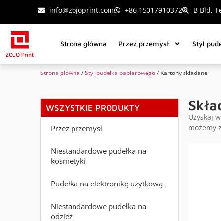
info@zojoprint.com
+86 15017910372
B Bld, T
Strona główna
Przez przemysł
Styl pud
Strona główna
/
Styl pudełka papierowego
/ Kartony składane
Skła
WSZYSTKIE PRODUKTY
Uzyskaj w
możemy za
Przez przemysł
Niestandardowe pudełka na
kosmetyki
Pudełka na elektronikę użytkową
Niestandardowe pudełka na
odzież