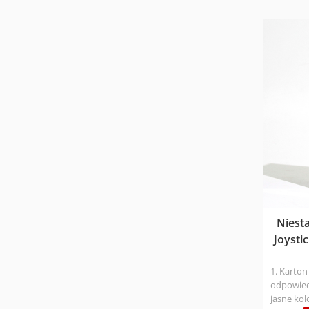
konkuren
opakowani
pojemnik
głównym 
doświadc
Print je
opakowań 
dostarcz
pudełek, 
walory e
handlową
takich jak
Niest
Joysti
1. Karton
odpowiedn
jasne kol