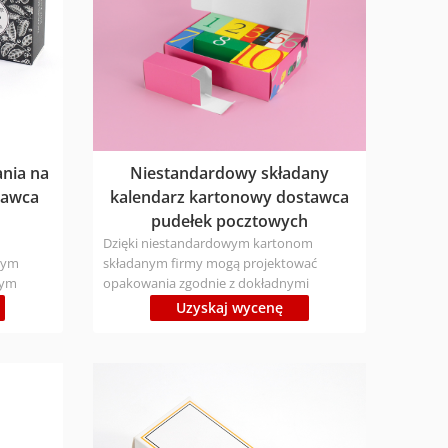
nia na
Niestandardowy składany
tawca
kalendarz kartonowy dostawca
pudełek pocztowych
Dzięki niestandardowym kartonom
nnym
składanym firmy mogą projektować
wym
opakowania zgodnie z dokładnymi
specyfikacjami, poprawiając zarówno
Uzyskaj wycenę
rabianiem
prezentację produktu, jak i wrażenia
u", aby
klienta. Personalizacja: Możliwość
ch
dostosowania
rozmiaru/druku/materiału/wykończenia/k
oka
ształtu itp. Rodzaj materiału: Ekologiczne,
iałów
posiadają certyfikaty FSC/ISO/BSCI Czas
u i
produkcji: Próbka 1-3 dni; luzem 7-9 dni