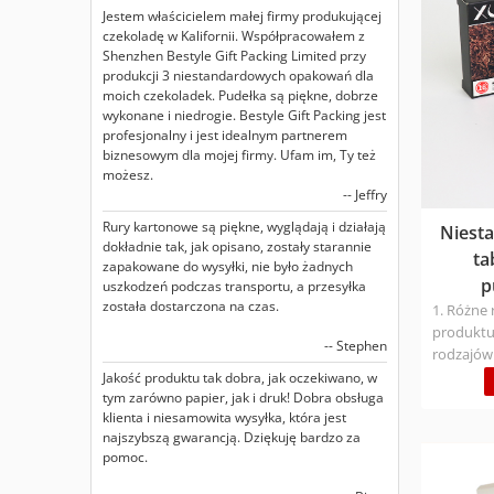
Jestem właścicielem małej firmy produkującej
czekoladę w Kalifornii. Współpracowałem z
Shenzhen Bestyle Gift Packing Limited przy
produkcji 3 niestandardowych opakowań dla
moich czekoladek. Pudełka są piękne, dobrze
wykonane i niedrogie. Bestyle Gift Packing jest
profesjonalny i jest idealnym partnerem
biznesowym dla mojej firmy. Ufam im, Ty też
możesz.
-- Jeffry
Rury kartonowe są piękne, wyglądają i działają
Niest
dokładnie tak, jak opisano, zostały starannie
ta
zapakowane do wysyłki, nie było żadnych
p
uszkodzeń podczas transportu, a przesyłka
została dostarczona na czas.
1. Różne
produktu
-- Stephen
rodzajów
tabletek
Jakość produktu tak dobra, jak oczekiwano, w
pudełka 
tym zarówno papier, jak i druk! Dobra obsługa
klienta i niesamowita wysyłka, która jest
przechow
najszybszą gwarancją. Dziękuję bardzo za
magazyno
pomoc.
układania
zmniejsza