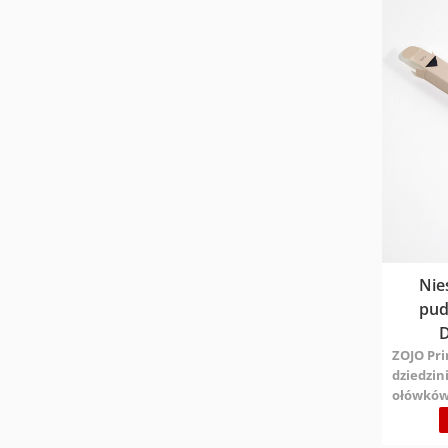
ształtu i
posiadają
produkcji
Czas wysył
Boat 25-3
czasy) Ce
wysłać za
Nie
pud
ZOJO Pri
dziedzi
ołówków 
poziom 
projekt