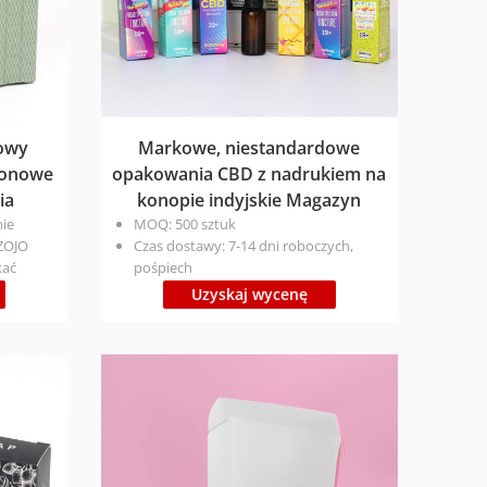
owy
Markowe, niestandardowe
tonowe
opakowania CBD z nadrukiem na
ia
konopie indyjskie Magazyn
ie
MOQ: 500 sztuk
ZOJO
Czas dostawy: 7-14 dni roboczych,
kać
pośpiech
owe!
Wymiary na zamówienie (średnica x
Uzyskaj wycenę
dowy
wysokość)
ończenie
Drukowanie na zamówienie
ologiczny,
Przyjazny dla środowiska, nadający się
I Czas
do recyklingu i niezawierający plastiku
-9 dni
Cena ： Ostateczna cena zostanie
2-16 dni;
dostosowana do produktu i
różne
wymaganej ilości
, aby