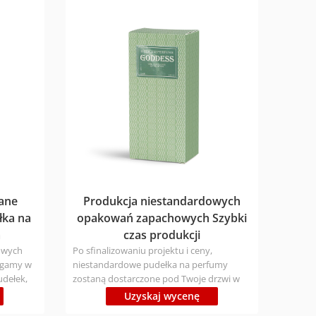
I Czas
produkcji: Próbka 1-3 dni; luzem 7-9 dni
-9 dni
Czas wysyłki: Express 3-7 dni; Air 12-16 dni;
2-16 dni;
Boat 25-30 dni (różne kraje mają różne
różne
czasy) Cena: skontaktuj się z nami, aby
, aby
wysłać zapytanie!
ane
Produkcja niestandardowych
łka na
opakowań zapachowych Szybki
a
czas produkcji
dowych
Po sfinalizowaniu projektu i ceny,
agamy w
niestandardowe pudełka na perfumy
udełek,
zostaną dostarczone pod Twoje drzwi w
tworzeniu
ciągu 10 do 14 dni roboczych.
Uzyskaj wycenę
Personalizacja: Może niestandardowy