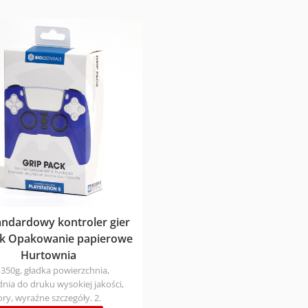
cyjnej branży kosmetycznej,
niestandardowy rozmiar / nadruk
e kredki do brwi jest nie tylko
materiał / wykończenie / kształt it
iem na produkt, ale także
materiału: Ekologiczne, posiadają
nośnikiem wizerunku marki i
certyfikaty FSC/ISO/BSCI Czas pro
zenia konsumenta. Firma ZOJO
Próbka 1-3 dni; luzem 7-9 dni Czas
st głęboko zaangażowana w branżę
Express 3-7 dni; Air 12-16 dni; Boa
od 16 lat, koncentrując się na
dni (różne kraje mają różne czasy)
aniu rozwiązań składanych
skontaktuj się z nami, aby wysłać
które łączą funkcjonalność,
zapytanie!
stetyczne i konkurencyjność
 dla produktów kosmetycznych,
 ołówki do brwi i rzęsy.
andardowy kontroler gier
ck Opakowanie papierowe
Hurtownia
 350g, gładka powierzchnia,
ia do druku wysokiej jakości,
ory, wyraźne szczegóły. 2.