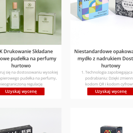
 Drukowanie Składane
Niestandardowe opakowa
rowe pudełka na perfumy
mydło z nadrukiem Dos
hurtowo
hurtowy
ruj się na dostosowaniu wysokiej
Technologia zapobiegająca
papierowego pudełka na perfumy,
podrabianiu: Dzięki zmie
nieograniczoną regulację
kodom QR i kodom cyfro
, spersonalizowany projekt
uzyskuje się dokładne
Uzyskaj wycenę
Uzyskaj wycenę
i zgodnie z charakterystyką
zabezpieczenie przed pod
. Bezpośrednie dostawy z
"unikalne w każdym pudełk
 fabryki, proces powlekania
zapewnić obieg oryginalny
lią w celu poprawy tekstury,
produktów
nie tonu marki
Ochrona środowiska i wys
wydajność: Przyjęcie mater
nadających się do recykling