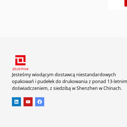
Nieogran
pudełka, 
procesu 
dopasowa
kontroler
opakowań
możemy z
najlepszą
Jesteśmy wiodącym dostawcą niestandardowych
opakowań i pudełek do drukowania z ponad 13-letni
doświadczeniem, z siedzibą w Shenzhen w Chinach.