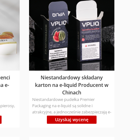
przyjazny
konsumentami. Firma ZOJO Print jest
głęboko zaangażowana w branżę
opakowań od 16 lat, koncentrując się na
dostarczaniu rozwiązań w zakresie
papierowych pudełek na perfumy i
produkty kosmetyczne, które łączą w
sobie funkcjonalność, walory estetyczne i
konkurencyjność handlową.
enci
Niestandardowy składany
a e-
karton na e-liquid Producent w
Chinach
Niestandardowe pudełka Premier
pierosy,
Packaging na e-liquid są solidne i
atrakcyjne, a jednocześnie zabezpieczają e-
niają
liquid przed uszkodzeniem. Jesteśmy firmą
Uzyskaj wycenę
ałe
produkującą opakowania z najwyższej
półki. Rodzaj materiału: Ekologiczne,
giczne,
posiadają certyfikaty FSC/ISO/BSCI Czas