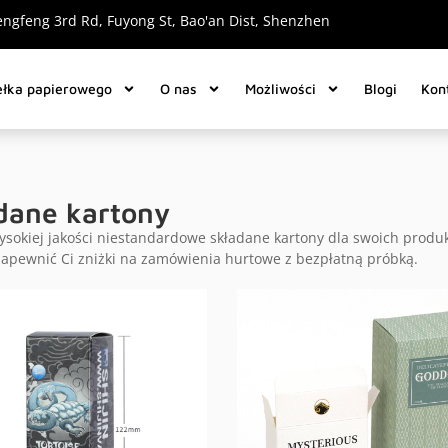
engfeng 3rd Rd, Fuyong St, Bao'an Dist, Shenzhen
ełka papierowego
O nas
Możliwości
Blogi
Kon
dane kartony
ysokiej jakości niestandardowe składane kartony dla swoich pro
pewnić Ci zniżki na zamówienia hurtowe z bezpłatną próbką.