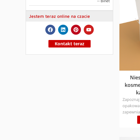
-- Binet
materiał 
powierzch
Jestem teraz online na czacie
nadruk
Kontakt teraz
Nie
kosme
k
Zapoznaj 
opakowań
zapewnia
konfigur
i niezapo
Personal
rozmiaru