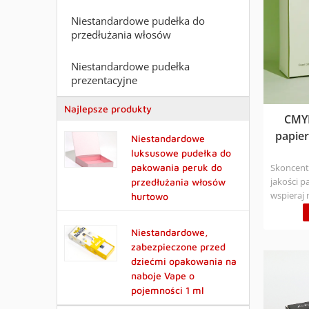
Niestandardowe pudełka do
przedłużania włosów
Niestandardowe pudełka
prezentacyjne
Najlepsze produkty
CMYK
papie
Niestandardowe
luksusowe pudełka do
pakowania peruk do
Skoncent
jakości 
przedłużania włosów
wspieraj 
hurtowo
rozmiaru
podszewk
Niestandardowe,
produktu
zabezpieczone przed
chińskiej
dziećmi opakowania na
matową fo
naboje Vape o
dopasowa
pojemności 1 ml