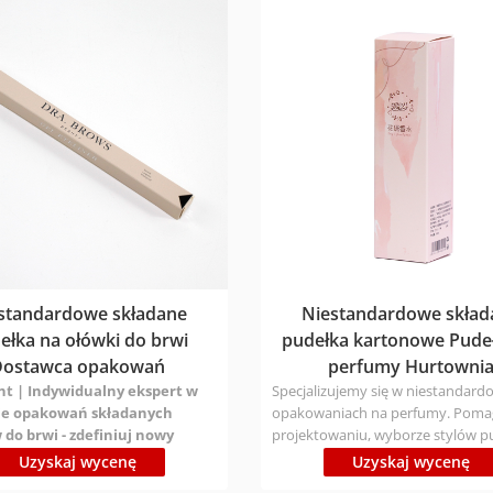
tp. Rodzaj materiału: Ekologiczne,
posiadają certyfikaty FSC/ISO/BSC
 certyfikat FSC/ISO/BSCI Czas
produkcji: Próbka 1-3 dni; luzem 7
: Próbka 1-3 dni; luzem 7-9 dni
Czas wysyłki: Express 3-7 dni; Air 1
ki: Express 3-7 dni; Air 12-16 dni;
Boat 25-30 dni (różne kraje mają 
0 dni (różne kraje mają różne
czasy) Cena: skontaktuj się z nami
na: skontaktuj się z nami, aby
wysłać zapytanie!
pytanie!
standardowe składane
Niestandardowe skład
ełka na ołówki do brwi
pudełka kartonowe Pude
Dostawca opakowań
perfumy Hurtowni
nt | Indywidualny ekspert w
Specjalizujemy się w niestandar
nie opakowań składanych
opakowaniach na perfumy. Pom
do brwi - zdefiniuj nowy
projektowaniu, wyborze stylów p
piękna dzięki innowacyjnemu
wyborze materiałów, produkcji i 
Uzyskaj wycenę
Uzyskaj wycenę
owi
W dzisiejszej, coraz bardziej
próbek. Personalizacja: Może