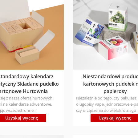
kartonowy, gładka i delikatna
gładka i delikatna powierzchnia, 
nia, przyjazny dla środowiska
dla środowiska nadruk
standardowy kalendarz
Niestandardowi produc
tyczny Składane pudełko
kartonowych pudełek n
artonowe Hurtownia
papierosy
się z naszą ofertą hurtowych
Niezależnie od tego, czy pakujesz
 na kalendarze adwentowe,
długopisy vape, jednorazowe e-pa
jąc wszechstronne i
czy urządzenia do wielokrotnego
owalne rozwiązania na świąteczny
napełniania, nasze pudełka zapew
Uzyskaj wycenę
Uzyskaj wycenę
mniany okres świąteczny.
bezpieczne przechowywanie i trw
izacja: Możliwość dostosowania
opakowanie, aby Twoje produkty
/druku/materiału/wykończenia/k
pasowały. Rodzaj materiału: Ekolo