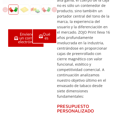
alta gama, el cuerpo de la caja
no es sólo un contenedor de
producto, sino también un
portador central del tono de la
marca, la experiencia del
usuario y la diferenciación en
el mercado. ZOJO Print lleva 16
Envíenos
Qué
años profundamente
un correo
es
electrónico
involucrada en la industria,
centrándose en proporcionar
cajas de preenrollado con
cierre magnético con valor
funcional, estético y
competitividad comercial. A
continuación analizamos
nuestro objetivo último en el
envasado de tabaco desde
siete dimensiones
fundamentales:
PRESUPUESTO
PERSONALIZADO