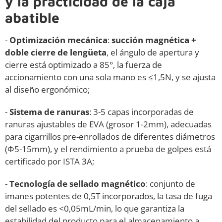
y la practicidad de la caja
abatible
-
Optimización mecánica
:
succión magnética +
doble cierre de lengüeta
, el ángulo de apertura y
cierre está optimizado a 85°, la fuerza de
accionamiento con una sola mano es ≤1,5N, y se ajusta
al diseño ergonómico;
-
Sistema de ranuras
: 3-5 capas incorporadas de
ranuras ajustables de EVA (grosor 1-2mm), adecuadas
para cigarrillos pre-enrollados de diferentes diámetros
(Φ5-15mm), y el rendimiento a prueba de golpes está
certificado por ISTA 3A;
-
Tecnología de sellado magnético
: conjunto de
imanes potentes de 0,5T incorporados, la tasa de fuga
del sellado es <0,05mL/min, lo que garantiza la
estabilidad del producto para el almacenamiento a