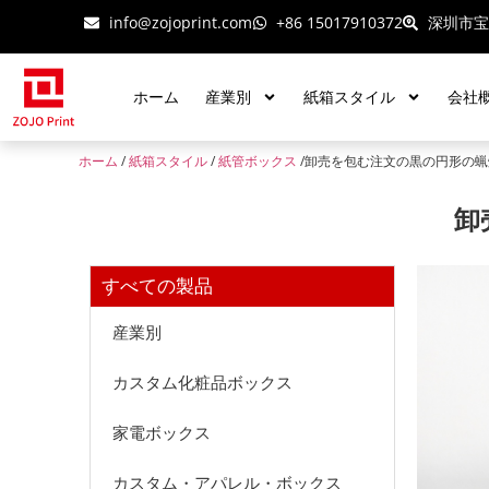
info@zojoprint.com
+86 15017910372
深圳市宝
ホーム
産業別
紙箱スタイル
会社
ホーム
/
紙箱スタイル
/
紙管ボックス
/卸売を包む注文の黒の円形の
卸
すべての製品
産業別
カスタム化粧品ボックス
家電ボックス
カスタム・アパレル・ボックス