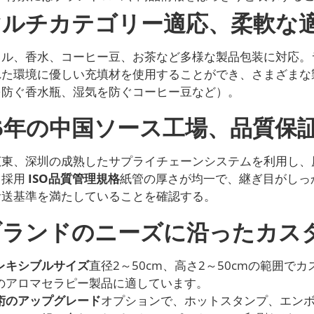
マルチカテゴリー適応、柔軟な
ドル、香水、コーヒー豆、お茶など多様な製品包装に対応。
れた環境に優しい充填材を使用することができ、さまざまな
を防ぐ香水瓶、湿気を防ぐコーヒー豆など）。
16年の中国ソース工場、品質保
広東、深圳の成熟したサプライチェーンシステムを利用し、
。採用
ISO品質管理規格
紙管の厚さが均一で、継ぎ目がしっ
輸送基準を満たしていることを確認する。
ブランドのニーズに沿ったカス
レキシブルサイズ
直径2～50cm、高さ2～50cmの範囲
のアロマセラピー製品に適しています。
術のアップグレード
オプションで、ホットスタンプ、エンボ