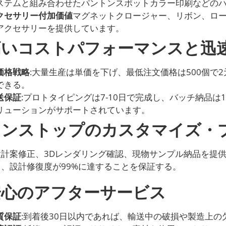
ステムと組み合わせたパントンスポットカラー印刷などの
クセサリー付加価値
マグネットクロージャー、リボン、ロ
アクセサリーを提供しています。
高いコストパフォーマンスと迅
価格戦略
:大量生産は単価を下げ、最低注文価格は500個で
できる。
送保証
:プロトタイピングは7-10日で完成し、バッチ納品は
リューションがサポートされています。
ワンストップのカスタマイズ・
計案修正、3Dレンダリング確認、現物サンプル納品を提供し、
、設計修復度が99%に達することを保証する。
安心のアフターサービス
質保証
:到着後30日以内であれば、輸送中の破損や製造上