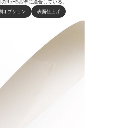
UのRoHS基準に適合している。
刷オプション
表面仕上げ