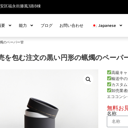
安区福永街滕風3路B棟
概要
能力
ブログ
お問い合わせ
Japanese
蝋燭のペーパー管
売を包む注文の黒い円形の蝋燭のペーパ
高級キャ
輸送中の
カスタム
卸売業者
エココンシ
無料お
名称