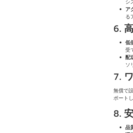
シ
ア
る
6.
低
受
配
ソ
7.
無償で設
ポートし
8.
品