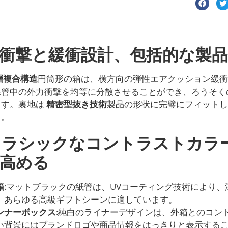
衝撃と緩衝設計、包括的な製品
層複合構造
円筒形の箱は、横方向の弾性エアクッション緩衝
保管中の外力衝撃を均等に分散させることができ、ろうそく
ます。裏地は
精密型抜き技術
製品の形状に完璧にフィットし
る。
クラシックなコントラストカラ
高める
箱
:マットブラックの紙管は、UVコーティング技術により
、あらゆる高級ギフトシーンに適しています。
ンナーボックス
:純白のライナーデザインは、外箱とのコン
い背景にはブランドロゴや商品情報をはっきりと表示する