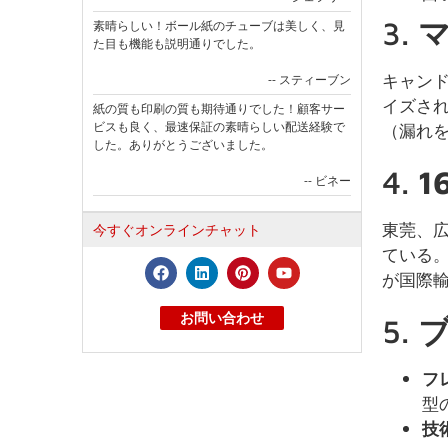
3.
素晴らしい！ボール紙のチューブは美しく、見
た目も機能も説明通りでした。
キャン
-- スティーブン
イズさ
紙の質も印刷の質も期待通りでした！顧客サー
ビスも良く、最速保証の素晴らしい配送経験で
（漏れ
した。ありがとうございました。
4.
-- ビネー
東莞、
今すぐオンラインチャット
ている
が国際
お問い合わせ
5.
フ
型
技