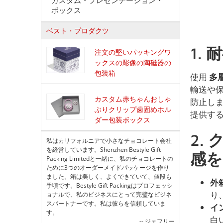
ボックス
ベスト・プロダクツ
1.
耐
注文の堅いパッキングワ
ックスの彫像の陶磁器の
包装箱
使用
多
輸送や
カスタム赤ちゃんおしゃ
防止し
ぶりクリップ歯固めホル
提供す
ダー包装ボックス
2.
私はカリフォルニアで小さなチョコレート会社
を経営しています。Shenzhen Bestyle Gift
感を
Packing Limitedと一緒に、私のチョコレートの
ために3つのオーダーメイドパッケージを作り
ました。箱は美しく、よくできていて、値段も
外
手頃です。Bestyle Gift Packingはプロフェッシ
り
ョナルで、私のビジネスにとって完璧なビジネ
スパートナーです。私は彼らを信頼していま
イ
す。
白
-- ジェフリー