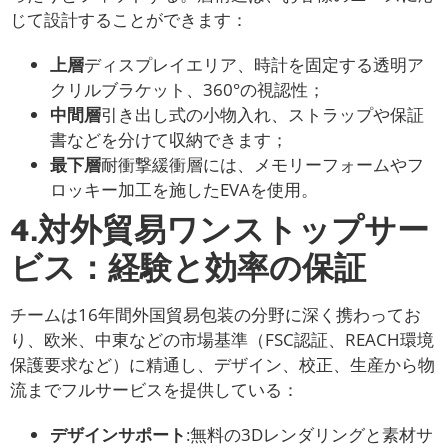
じて設計することができます：
上層
ディスプレイエリア、時計を固定する透明ア
クリルブラケット、360°の視認性；
中間層
引き出し式の小物入れ、ストラップや保証
書などを分けて収納できます；
最下層
耐衝撃緩衝層には、メモリーフォームやフ
ロッキー加工を施したEVAを使用。
4.対外貿易ワンストップサー
ビス：経験と効率の保証
チームは16年間外国貿易包装の分野に深く携わってお
り、欧米、中東などの市場基準（FSC認証、REACH環境
保護要求など）に精通し、デザイン、校正、生産から物
流までフルサービスを提供している：
デザインサポート
:無料の3Dレンダリングと素材サ