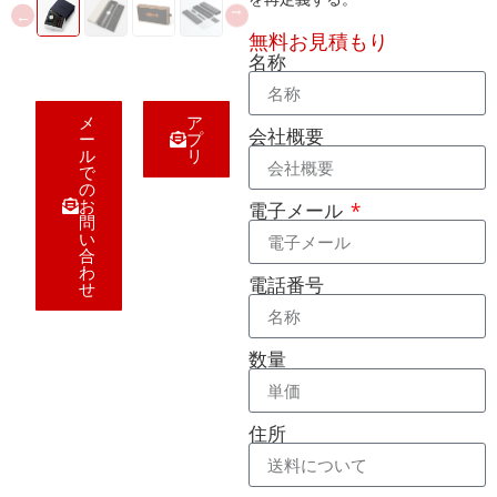
無料お見積もり
名称
メ
ア
会社概要
ー
プ
ル
リ
で
の
お
電子メール
問
い
合
わ
電話番号
せ
数量
住所