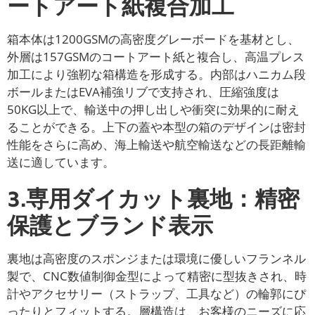
ートアート紙複合加工
箱本体は1200GSMの高密度グレーボードを基材とし、
外層は157GSMのコートアート紙と複合し、高温プレス
加工により強靭な箱構造を形成する。内部はハニカム段
ボールまたはEVA補強リブで支持され、圧縮強度は
50KG以上で、輸送中の押し出しや衝突に効果的に耐え
ることができる。上下の蓋や本型の箱のデザインは密封
性能をさらに高め、海上輸送や航空輸送などの長距離輸
送に適しています。
3.専用ダイカット裏地：精密
保護とブランド表示
裏地は高密度のスポンジまたは環境に優しいフランネル
製で、CNC数値制御金型によって精密に型抜きされ、時
計やアクセサリー（ストラップ、工具など）の輪郭にぴ
ったりとフィットする。層構造は、お客様のニーズに応