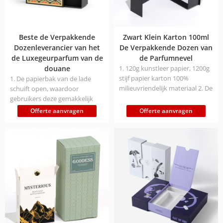
Beste de Verpakkende
Zwart Klein Karton 100ml
Dozenleverancier van het
De Verpakkende Dozen van
de Luxegeurparfum van de
de Parfumnevel
douane
1. 120g kunstleer papier, 1200g
stijf papier karton 100%
1. De papierbak van de lade
milieuvriendelijk materiaal 2. De
schuift open, waardoor
magnetische sluitdoos kan
gebruikers deze gemakkelijk
automatische uitlijning en
kunnen openen en sluiten en
Offerte aanvragen
Offerte aanvragen
stevige adsorptie van
de bedieningstijd wordt
magneten realiseren, waardoor
verkort. 2. Met een
de efficiëntie van het gebruik
accessoirelint is het gemakkelijk
sterk verbetert 3. Leatherette
uit te trekken en de
Paper is gemaakt van
merkherkenning te verbeteren
recyclebaar en biologisch
3. De ontwerpstijl van de
afbreekbaar papiersubstraat,
verpakkingsdoos is gebaseerd
wat in lijn is met de trend van
op ontwerp uit het Midden-
groene consumptie.
Oosten, weerspiegelt de
regionale cultuur en
onderscheidt zich door een