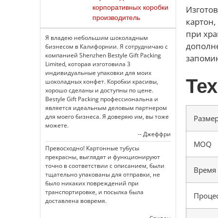
корпоративных коробки
Изготов
производитель
картон,
при хра
Я владею небольшим шоколадным
дополне
бизнесом в Калифорнии. Я сотрудничаю с
компанией Shenzhen Bestyle Gift Packing
запоми
Limited, которая изготовила 3
индивидуальные упаковки для моих
Тех
шоколадных конфет. Коробки красивы,
хорошо сделаны и доступны по цене.
Bestyle Gift Packing профессиональна и
является идеальным деловым партнером
для моего бизнеса. Я доверяю им, вы тоже
Разме
можете.
-- Джеффри
MOQ
Превосходно! Картонные тубусы
прекрасны, выглядят и функционируют
точно в соответствии с описанием, были
Время
тщательно упакованы для отправки, не
было никаких повреждений при
транспортировке, и посылка была
Проце
доставлена вовремя.