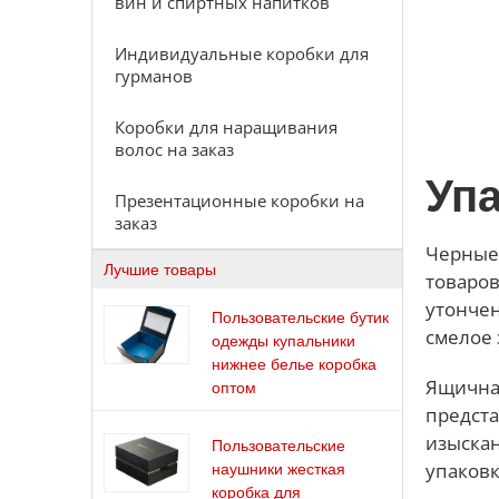
вин и спиртных напитков
Индивидуальные коробки для
гурманов
Коробки для наращивания
волос на заказ
Уп
Презентационные коробки на
заказ
Черные 
Лучшие товары
товаров
утончен
Пользовательские бутик
смелое 
одежды купальники
нижнее белье коробка
Ящичная
оптом
предста
изыскан
Пользовательские
упаковк
наушники жесткая
коробка для