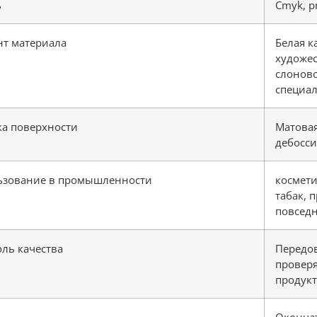
ь
Cmyk, p
нт материала
Белая к
художес
слоново
специал
ка поверхности
Матовая
дебосси
ьзование в промышленности
космети
табак, 
повседн
ль качества
Передов
проверя
продукт
Окончат