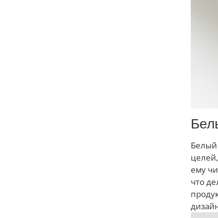
Бел
Белый 
целей,
ему чи
что де
продук
дизай