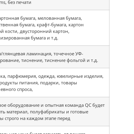
ms, без печати
артонная бумага, мелованная бумага,
твенная бумага, крафт-бумага, картон
й кости, двусторонний картон,
изированная бумага и т.д.
/глянцевая ламинация, точечное УФ-
рование, тиснение, тиснение фольгой и т.д.
ка, парфюмерия, одежда, ювелирные изделия,
продукты питания, подарки, товары
евного спроса,
ое оборудование и опытная команда QC будет
ть материал, полуфабрикаты и готовые
ы строго на каждом этапе перед
ельная цена будет зависеть от вашего