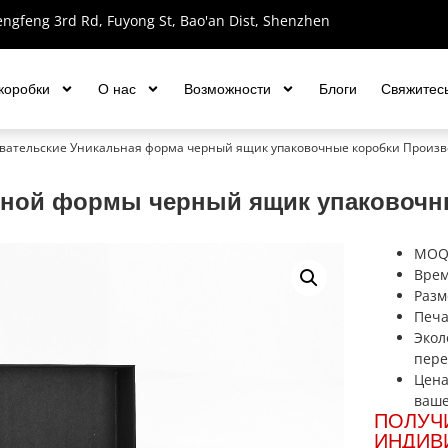
engfeng 3rd Rd, Fuyong St, Bao'an Dist, Shenzhen
коробки
О нас
Возможности
Блоги
Свяжитесь
овательские Уникальная форма черный ящик упаковочные коробки Произ
ьной формы черный ящик упаковочн
MOQ:
Врем
Разм
Печа
Экол
пере
Цена
ваше
ПОЛУЧ
ИНДИВ