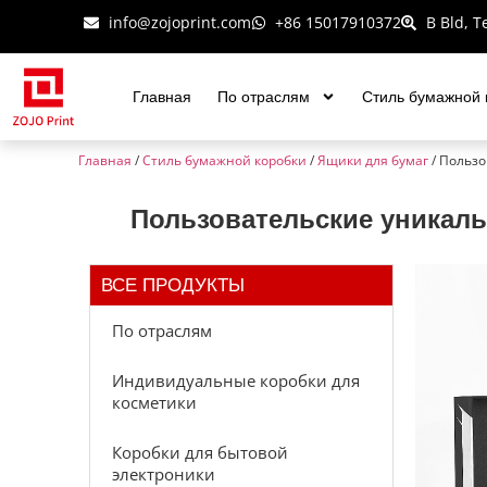
info@zojoprint.com
+86 15017910372
B Bld, T
Главная
По отраслям
Стиль бумажной 
Главная
/
Стиль бумажной коробки
/
Ящики для бумаг
/ Польз
Пользовательские уникал
ВСЕ ПРОДУКТЫ
По отраслям
Индивидуальные коробки для
косметики
Коробки для бытовой
электроники