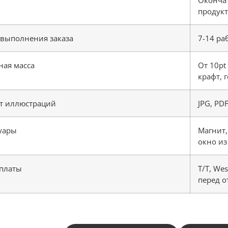
продукт
 выполнения заказа
7-14 ра
ная масса
От 10pt
крафт, 
т иллюстраций
JPG, PDF,
уары
Магнит,
окно из
оплаты
T/T, We
перед о