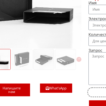
Имя
Электро
Количес
Запрос
Напишите
What'sApp
нам