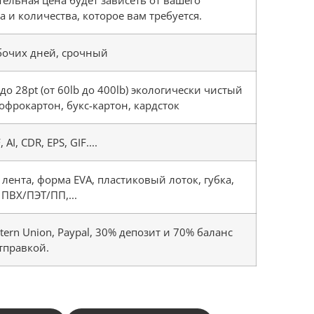
а и количества, которое вам требуется.
бочих дней, срочный
 до 28pt (от 60lb до 400lb) экологически чистый
гофрокартон, букс-картон, кардсток
 AI, CDR, EPS, GIF....
 лента, форма EVA, пластиковый лоток, губка,
 ПВХ/ПЭТ/ПП,...
stern Union, Paypal, 30% депозит и 70% баланс
тправкой.