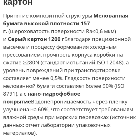
картон
Принятие композитной структуры
Мелованная
бумага высокой плотности 157
г.
(шероховатость поверхности Ra≤0,6 мкм)
и
Серый картон 1200 г
Благодаря прецизионной
высечке и процессу формования холодным
прессованием, прочность корпуса коробки на
сжатие ≥280N (стандарт испытаний ISO 12048), а
уровень повреждений при транспортировке
составляет менее 0,5%. Гладкость поверхности
мелованной бумаги составляет более 90% (ISO
8791), а с
нано-гидрофобное
покрытие
Водонепроницаемость через пленку
улучшена на 60%, что соответствует требованиям
влажной среды при морских перевозках (источник
данных: отчет лаборатории упаковочных
материалов).