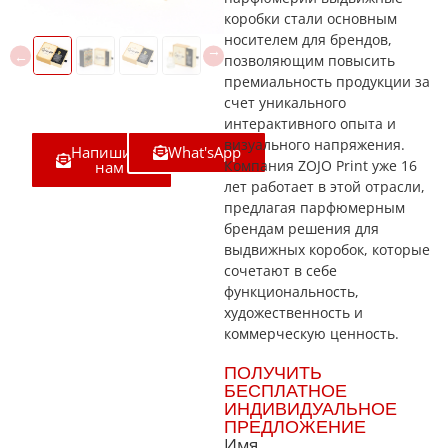
коробки стали основным
носителем для брендов,
позволяющим повысить
премиальность продукции за
счет уникального
интерактивного опыта и
визуального напряжения.
Напишите
What'sApp
Компания ZOJO Print уже 16
нам
лет работает в этой отрасли,
предлагая парфюмерным
брендам решения для
выдвижных коробок, которые
сочетают в себе
функциональность,
художественность и
коммерческую ценность.
ПОЛУЧИТЬ
БЕСПЛАТНОЕ
ИНДИВИДУАЛЬНОЕ
ПРЕДЛОЖЕНИЕ
Имя