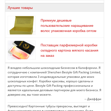
Индивидуальные коробки для вин и спиртных напитков
Лучшие товары
Премиум дешевые
пользовательские наращивание
волос упаковочная коробка оптом
Поставщик парфюмерной коробки
складного картона мягкого касания
на заказ
Я владею небольшим шоколадным бизнесом в Калифорнии. Я
сотрудничаю с компанией Shenzhen Bestyle Gift Packing Limited,
которая изготовила 3 индивидуальные упаковки для моих
шоколадных конфет. Коробки красивы, хорошо сделаны и
доступны по цене. Bestyle Gift Packing профессиональна и
является идеальным деловым партнером для моего бизнеса. Я
доверяю им, вы тоже можете.
-- Джеффри
Превосходно! Картонные тубусы прекрасны, выглядят и
функционируют точно в соответствии с описанием, были