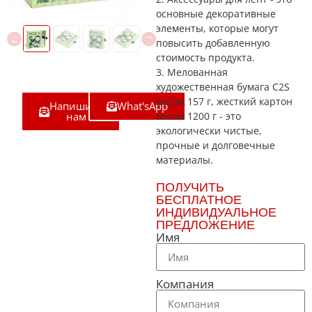
основные декоративные
элементы, которые могут
повысить добавленную
стоимость продукта.
3. Мелованная
художественная бумага C2S
весом 157 г, жесткий картон
Напишите
What'sApp
нам
весом 1200 г - это
экологически чистые,
прочные и долговечные
материалы.
ПОЛУЧИТЬ
БЕСПЛАТНОЕ
ИНДИВИДУАЛЬНОЕ
ПРЕДЛОЖЕНИЕ
Имя
Компания