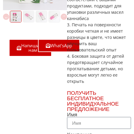
продуктами, подходит для
упаковки различных масел
каннабиса
3. Печать на поверхности
коробки четкая и не имеет
разницы в цвете, что может
улучшить ваш
Напишите
What'sApp
нам
пользовательский опыт
4. Боковая защита от детей
предотвращает случайное
проглатывание детьми, но
взрослые могут легко ее
открыть
ПОЛУЧИТЬ
БЕСПЛАТНОЕ
ИНДИВИДУАЛЬНОЕ
ПРЕДЛОЖЕНИЕ
Имя