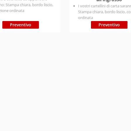
o: Stampa chiara, bordo liscio,
I vostri cartellini di carta saran
zione ordinata
Stampa chiara, bordo liscio, c
i materiale: Eco-friendly, hanno la
ordinata
icazione di FSC, ISO, BSCI
Tipo di materiale: Eco-friendly
Preventivo
Preventivo
nalizzazione: Può personalizzare
certificazione di FSC, ISO, BSCI
sioni/stampa/materiale/finitura/
Personalizzazione: Può person
 ecc.
dimensioni/stampa/materiale/
 di produzione: Campione 1-3
forma ecc.
; rinfusa 7-9 giorni
Tempo di produzione: Campio
di spedizione: Espresso 3-7
giorni; rinfusa 7-9 giorni
; Aria 12-16 giorni; Barca 25-30
Tempi di spedizione: Espresso 
 (i paesi hanno tempi diversi).
giorni; Aria 12-16 giorni; Barca
: Contattateci per inviare la
giorni (i paesi hanno tempi dive
sta
Prezzo: Contattateci per inviar
richiesta