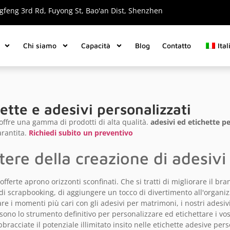
gfeng 3rd Rd, Fuyong St, Bao'an Dist, Shenzhen
Chi siamo
Capacità
Blog
Contatto
Ital
ette e adesivi personalizzati
 offre una gamma di prodotti di alta qualità.
adesivi ed etichette p
arantita.
Richiedi subito un preventivo
otere della creazione di adesivi
offerte aprono orizzonti sconfinati. Che si tratti di migliorare il bra
 di scrapbooking, di aggiungere un tocco di divertimento all'organiz
e i momenti più cari con gli adesivi per matrimoni, i nostri adesivi
 sono lo strumento definitivo per personalizzare ed etichettare i vo
bbracciate il potenziale illimitato insito nelle etichette adesive pe