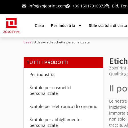
info@zojoprint.com
+86 15017910372
Bld, Ten
Casa
Per industria
Stile scatola di carta
Casa
/ Adesivi ed etichette personalizzate
Etich
TUTTI I PRODOTTI
ZojoPrint
Qualità g
Per industria
Il p
Scatole per cosmetici
personalizzate
Le nostre 
Scatole per elettronica di consumo
iniziative
immortalar
non solo:
Scatole per abbigliamento
personalizzate
traccia. A