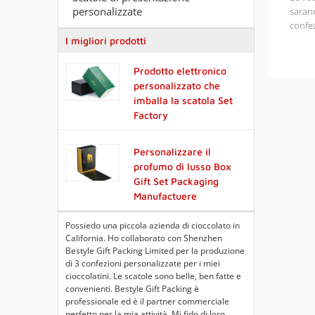
personalizzate
sarann
confe
Tipo d
I migliori prodotti
certif
Perso
Prodotto elettronico
dimen
personalizzato che
forma
imballa la scatola Set
Tempo
Factory
giorni
Tempi 
Personalizzare il
giorni
giorni
profumo di lusso Box
Prezzo
Gift Set Packaging
richie
Manufactuere
Possiedo una piccola azienda di cioccolato in
California. Ho collaborato con Shenzhen
Bestyle Gift Packing Limited per la produzione
di 3 confezioni personalizzate per i miei
cioccolatini. Le scatole sono belle, ben fatte e
convenienti. Bestyle Gift Packing è
professionale ed è il partner commerciale
perfetto per la mia attività. Mi fido di loro,