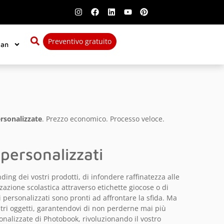
Preventivo gratuito
ian
ersonalizzate
. Prezzo economico. Processo veloce.
 personalizzati
nding dei vostri prodotti, di infondere raffinatezza alle
zazione scolastica attraverso etichette giocose o di
 personalizzati sono pronti ad affrontare la sfida. Ma
stri oggetti, garantendovi di non perderne mai più
rsonalizzate di Photobook, rivoluzionando il vostro