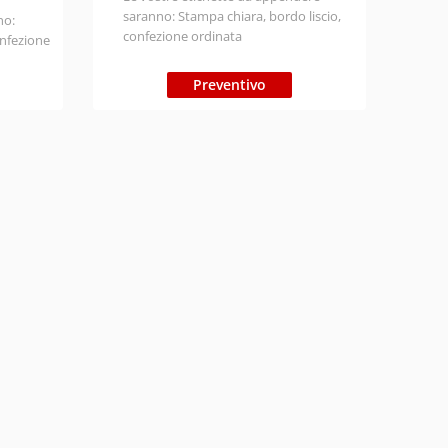
saranno: Stampa chiara, bordo liscio,
no:
confezione ordinata
onfezione
Personalizzazione: Può essere
personalizzata la dimensione, la
, hanno la
Preventivo
stampa, il materiale, la finitura, la
forma, ecc.
alizzare
Tipo di materiale: Eco-compatibile, con
finitura/
certificazione FSC, ISO, BSCI
Tempo di produzione: Campione 1-3
ne 1-3
giorni; rinfusa 7-9 giorni
Tempi di spedizione: Espresso 3-7
3-7
giorni; Aria 12-16 giorni; Barca 25-30
 25-30
giorni (i paesi hanno tempi diversi).
rsi).
Prezzo: Contattateci per inviare la
e la
richiesta