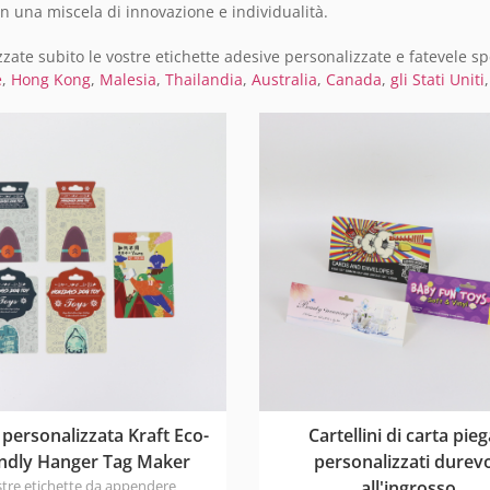
 una miscela di innovazione e individualità.
zate subito le vostre etichette adesive personalizzate e fatevele sp
e
,
Hong Kong
,
Malesia
,
Thailandia
,
Australia
,
Canada
,
gli Stati Uniti
personalizzata Kraft Eco-
Cartellini di carta pieg
endly Hanger Tag Maker
personalizzati durevo
stre etichette da appendere
all'ingrosso