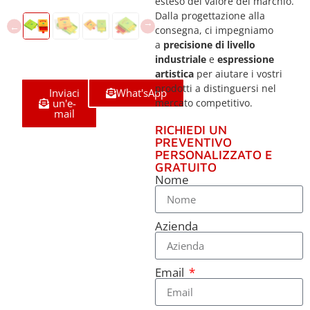
esteso del valore del marchio.
Dalla progettazione alla
consegna, ci impegniamo
a
precisione di livello
industriale
e
espressione
artistica
per aiutare i vostri
prodotti a distinguersi nel
Inviaci
What'sApp
un'e-
mercato competitivo.
mail
RICHIEDI UN
PREVENTIVO
PERSONALIZZATO E
GRATUITO
Nome
Azienda
Email