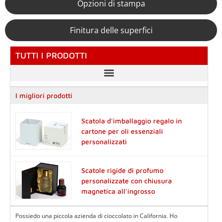
Opzioni di stampa
Finitura delle superfici
TUTTI I PRODOTTI
I migliori prodotti
Scatola d'imballaggio regalo in
cartone per oli essenziali
personalizzati
Scatole rigide di profumo
personalizzate con chiusura
magnetica all'ingrosso
Possiedo una piccola azienda di cioccolato in California. Ho