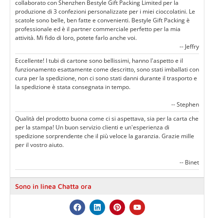
collaborato con Shenzhen Bestyle Gift Packing Limited per la
produzione di 3 confezioni personalizzate per i miei cioccolatini. Le
scatole sono belle, ben fatte e convenienti. Bestyle Gift Packing è
professionale ed è il partner commerciale perfetto per la mia
attività. Mi fido di loro, potete farlo anche voi.
-- Jeffry
Eccellente! I tubi di cartone sono bellissimi, hanno l'aspetto e il
funzionamento esattamente come descritto, sono stati imballati con
cura per la spedizione, non ci sono stati danni durante il trasporto e
la spedizione è stata consegnata in tempo.
-- Stephen
Qualità del prodotto buona come ci si aspettava, sia per la carta che
per la stampa! Un buon servizio clienti e un'esperienza di
spedizione sorprendente che il più veloce la garanzia. Grazie mille
per il vostro aiuto.
-- Binet
Sono in linea Chatta ora