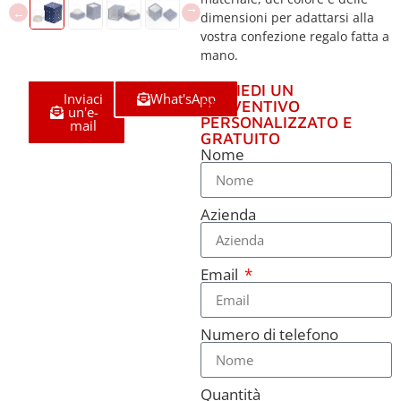
dimensioni per adattarsi alla
vostra confezione regalo fatta a
mano.
RICHIEDI UN
Inviaci
What'sApp
PREVENTIVO
un'e-
PERSONALIZZATO E
mail
GRATUITO
Nome
Azienda
Email
Numero di telefono
Quantità