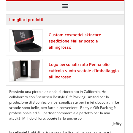
I migliori prodotti
Custom cosmetici skincare
spedizione Mailer scatole
all'ingrosso
Logo personalizzato Penna olio
cuticola vuota scatole d'imballaggio
all'ingrosso
Possiedo una piccola azienda di cioccolato in California. Ho
collaborato con Shenzhen Bestyle Gift Packing Limited per la
produzione di 3 confezioni personalizzate per i miei cioccolatini. Le
scatole sono belle, ben fatte e convenienti. Bestyle Gift Packing è
professionale ed è il partner commerciale perfetto per la mia
attività. Mi fido di loro, potete farlo anche voi.
-- Jeffry
Eccellente! I tubi di cartone sono bellissimi, hanno l'aspetto e il