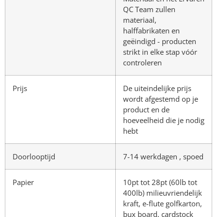
QC Team zullen
materiaal,
halffabrikaten en
geëindigd - producten
strikt in elke stap vóór
controleren
Prijs
De uiteindelijke prijs
wordt afgestemd op je
product en de
hoeveelheid die je nodig
hebt
Doorlooptijd
7-14 werkdagen , spoed
Papier
10pt tot 28pt (60lb tot
400lb) milieuvriendelijk
kraft, e-flute golfkarton,
bux board, cardstock