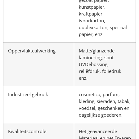
gecoat papier,
kunstpapier,
kraftpapier,
ivoorkarton,
duplexkarton, speciaal
papier, enz.
Oppervlakteafwerking
Matte/glanzende
laminering, spot
UVDebossing,
reliëfdruk, foliedruk
enz.
Industrieel gebruik
cosmetica, parfum,
kleding, sieraden, tabak,
voedsel, geschenken en
dagelijkse goederen,
Kwaliteitscontrole
Het geavanceerde
Materiaal en het Ervaren