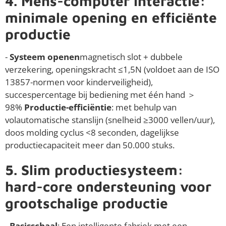
4. Mens-computer interactie:
minimale opening en efficiënte
productie
-
Systeem openen
magnetisch slot + dubbele
verzekering, openingskracht ≤1,5N (voldoet aan de ISO
13857-normen voor kinderveiligheid),
succespercentage bij bediening met één hand ＞
98%
Productie-efficiëntie
: met behulp van
volautomatische stanslijn (snelheid ≥3000 vellen/uur),
doos molding cyclus <8 seconden, dagelijkse
productiecapaciteit meer dan 50.000 stuks.
5. Slim productiesysteem:
hard-core ondersteuning voor
grootschalige productie
-
Basisschaal
: Een intelligente fabriek met een