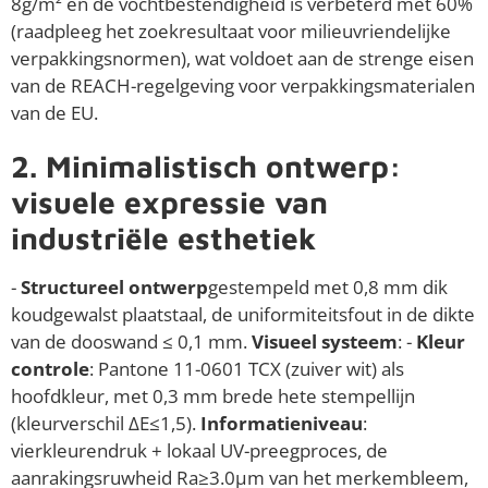
8g/m² en de vochtbestendigheid is verbeterd met 60%
(raadpleeg het zoekresultaat voor milieuvriendelijke
verpakkingsnormen), wat voldoet aan de strenge eisen
van de REACH-regelgeving voor verpakkingsmaterialen
van de EU.
2. Minimalistisch ontwerp:
visuele expressie van
industriële esthetiek
-
Structureel ontwerp
gestempeld met 0,8 mm dik
koudgewalst plaatstaal, de uniformiteitsfout in de dikte
van de dooswand ≤ 0,1 mm.
Visueel systeem
: -
Kleur
controle
: Pantone 11-0601 TCX (zuiver wit) als
hoofdkleur, met 0,3 mm brede hete stempellijn
(kleurverschil ΔE≤1,5).
Informatieniveau
:
vierkleurendruk + lokaal UV-preegproces, de
aanrakingsruwheid Ra≥3.0μm van het merkembleem,