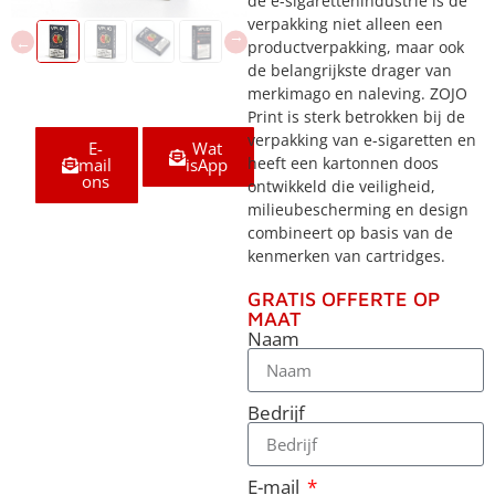
de e-sigarettenindustrie is de
verpakking niet alleen een
productverpakking, maar ook
de belangrijkste drager van
merkimago en naleving. ZOJO
Print is sterk betrokken bij de
verpakking van e-sigaretten en
E-
Wat
heeft een kartonnen doos
mail
isApp
ons
ontwikkeld die veiligheid,
milieubescherming en design
combineert op basis van de
kenmerken van cartridges.
GRATIS OFFERTE OP
MAAT
Naam
Bedrijf
E-mail