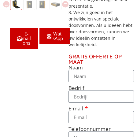
presentatie.
3. We zijn goed in het
ontwikkelen van speciale
doosvormen. Als u ideeën hebt
over doosvormen, kunnen we
E-
Wat
mail
isApp
uw ideeën omzetten in
ons
werkelijkheid.
GRATIS OFFERTE OP
MAAT
Naam
Bedrijf
E-mail
Telefoonnummer