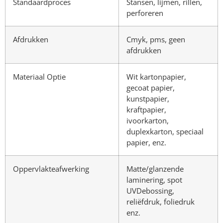
Standaardproces
Stansen, lijmen, rillen,
perforeren
Afdrukken
Cmyk, pms, geen
afdrukken
Materiaal Optie
Wit kartonpapier,
gecoat papier,
kunstpapier,
kraftpapier,
ivoorkarton,
duplexkarton, speciaal
papier, enz.
Oppervlakteafwerking
Matte/glanzende
laminering, spot
UVDebossing,
reliëfdruk, foliedruk
enz.