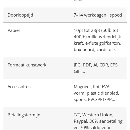
Doorlooptijd
7-14 werkdagen , spoed
Papier
10pt tot 28pt (60lb tot
400lb) milieuvriendelijk
kraft, e-flute golfkarton,
bux board, cardstock
Formaat kunstwerk
JPG, PDF, AI, CDR, EPS,
GIF....
Accessoires
Magneet, lint, EVA-
vorm, plastic dienblad,
spons, PVC/PET/PP...
Betalingstermijn
T/T, Western Union,
Paypal, 30% aanbetaling
en 70% saldo vóór