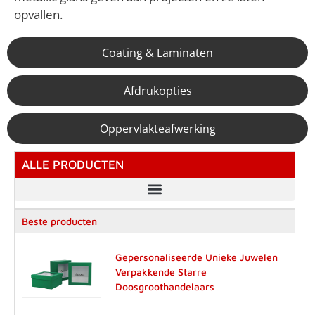
opvallen.
Coating & Laminaten
Afdrukopties
Oppervlakteafwerking
ALLE PRODUCTEN
Beste producten
Gepersonaliseerde Unieke Juwelen
Verpakkende Starre
Doosgroothandelaars