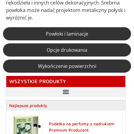
rękodzieła i innych celów dekoracyjnych. Srebrna
powłoka może nadać projektom metaliczny połysk i
wyróżnić je.
Powłoki i laminacje
Opcje drukowania
Wykończenie powierzchni
WSZYSTKIE PRODUKTY
Niestandardowe skrzynki na wina i napoje spirytusowe
Najlepsze produkty
Pudełka na perfumy z nadrukiem
Premium Producent