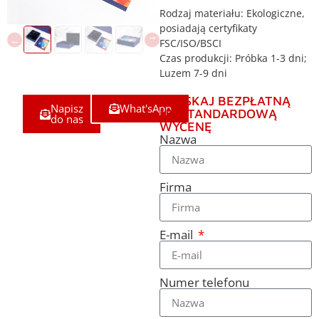
Rodzaj materiału: Ekologiczne,
posiadają certyfikaty
FSC/ISO/BSCI
Czas produkcji: Próbka 1-3 dni;
Luzem 7-9 dni
UZYSKAJ BEZPŁATNĄ
Napisz
What'sApp
NIESTANDARDOWĄ
do nas
WYCENĘ
Nazwa
Firma
E-mail
Numer telefonu