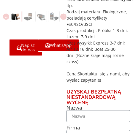
itp.
Rodzaj materiału: Ekologiczne,
posiadają certyfikaty
FSC/ISO/BSCI
Czas produkcji: Próbka 1-3 dni;
Luzem 7-9 dni
Czas wysyłki: Express 3-7 dni;
Napisz
What'sApp
Air 12-16 dni; Boat 25-30
do nas
dni（Różne kraje mają różne
czasy)
Cena:Skontaktuj się z nami, aby
wysłać zapytanie!
UZYSKAJ BEZPŁATNĄ
NIESTANDARDOWĄ
WYCENĘ
Nazwa
Firma