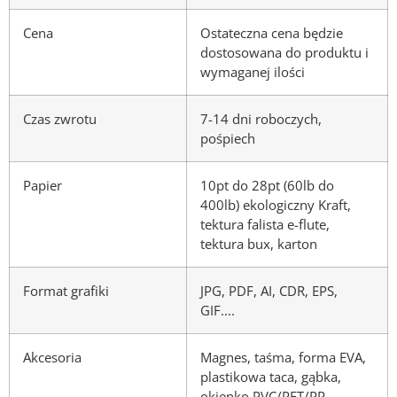
Cena
Ostateczna cena będzie
dostosowana do produktu i
wymaganej ilości
Czas zwrotu
7-14 dni roboczych,
pośpiech
Papier
10pt do 28pt (60lb do
400lb) ekologiczny Kraft,
tektura falista e-flute,
tektura bux, karton
Format grafiki
JPG, PDF, AI, CDR, EPS,
GIF....
Akcesoria
Magnes, taśma, forma EVA,
plastikowa taca, gąbka,
okienko PVC/PET/PP,...