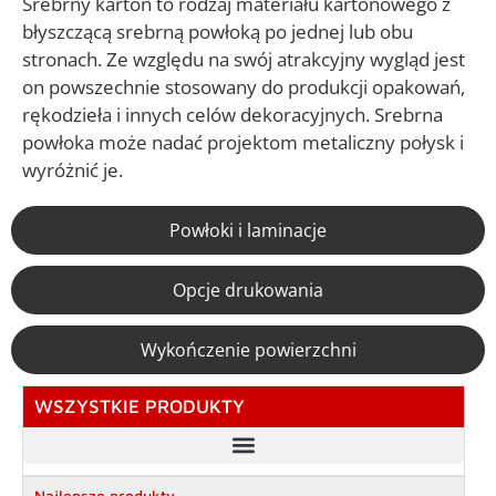
Srebrny karton to rodzaj materiału kartonowego z
błyszczącą srebrną powłoką po jednej lub obu
stronach. Ze względu na swój atrakcyjny wygląd jest
on powszechnie stosowany do produkcji opakowań,
rękodzieła i innych celów dekoracyjnych. Srebrna
powłoka może nadać projektom metaliczny połysk i
wyróżnić je.
Powłoki i laminacje
Opcje drukowania
Wykończenie powierzchni
WSZYSTKIE PRODUKTY
Niestandardowe skrzynki na wina i napoje spirytusowe
Najlepsze produkty