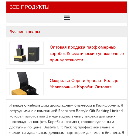
ВСЕ ПРОДУКТЫ
Индивидуальные коробки для вин и спиртных напитков
Лучшие товары
Оптовая продажа парфюмерных
коробок Косметические упаковочные
принадлежности
Ожерелье Серьги Браслет Кольцо
Упаковочные Коробки Оптовая
Я владею небольшим шоколадным бизнесом в Калифорнии. Я
сотрудничаю с компанией Shenzhen Bestyle Gift Packing Limited,
которая изготовила 3 индивидуальные упаковки для моих
шоколадных конфет. Коробки красивы, хорошо сделаны и
доступны по цене. Bestyle Gift Packing профессиональна и
является идеальным деловым партнером для моего бизнеса. Я