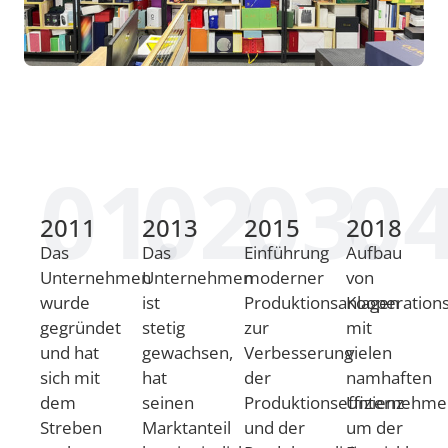
01.
02.
03.
04
2011
2013
2015
2018
Das
Das
Einführung
Aufbau
Unternehmen
Unternehmen
moderner
von
wurde
ist
Produktionsanlagen
Kooperation
gegründet
stetig
zur
mit
und hat
gewachsen,
Verbesserung
vielen
sich mit
hat
der
namhaften
dem
seinen
Produktionseffizienz
Unternehme
Streben
Marktanteil
und der
um der