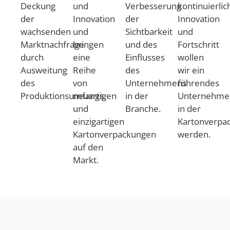
Deckung
und
Verbesserung
kontinuierlic
der
Innovation
der
Innovation
wachsenden
und
Sichtbarkeit
und
Marktnachfrage
bringen
und des
Fortschritt
durch
eine
Einflusses
wollen
Ausweitung
Reihe
des
wir ein
des
von
Unternehmens
führendes
Produktionsumfangs.
neuartigen
in der
Unternehme
und
Branche.
in der
einzigartigen
Kartonverpac
Kartonverpackungen
werden.
auf den
Markt.