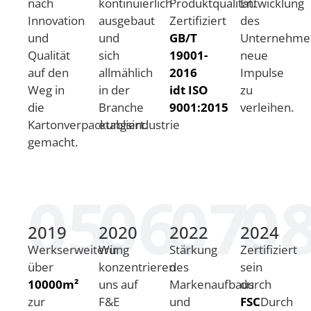
nach
kontinuierlich
Produktqualität.
Entwicklung
Innovation
ausgebaut
Zertifiziert
des
und
und
GB/T
Unternehme
Qualität
sich
19001-
neue
auf den
allmählich
2016
Impulse
Weg in
in der
idt ISO
zu
die
Branche
9001:2015
verleihen.
Kartonverpackungsindustrie
etabliert.
gemacht.
05.
06.
07.
08
2019
2020
2022
2024
Werkserweiterung
Wir
Stärkung
Zertifiziert
über
konzentrieren
des
sein
10000m²
uns auf
Markenaufbaus
durch
zur
F&E
und
FSC
Durch