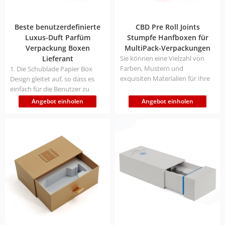
Beste benutzerdefinierte
CBD Pre Roll Joints
Luxus-Duft Parfüm
Stumpfe Hanfboxen für
Verpackung Boxen
MultiPack-Verpackungen
Lieferant
Sie können eine Vielzahl von
Farben, Mustern und
1. Die Schublade Papier Box
exquisiten Materialien für Ihre
Design gleitet auf, so dass es
Pre-Rolling-Verpackungsbox
einfach für die Benutzer zu
wählen, um die richtige
öffnen und zu schließen, die
Angebot einholen
Angebot einholen
Verpackungsbox für Ihre Pre-
Verringerung der Benutzer die
Rolling-Marke oder Ihr
Bedienung Zeit 2. Mit einem
Cannabis-Event-Thema zu
Zubehörband ist es einfach
entwerfen. Hinterlassen Sie
herauszuziehen und verbessert
einen tieferen Eindruck bei den
die Markenerkennung 3. Das
Verbrauchern, indem Sie Ihr
Design der Verpackungsbox ist
exklusives Logo, einen
an das Design des Nahen
personalisierten Text oder
Ostens angelehnt, spiegelt die
einzigartige Grafiken
regionale Kultur wider und
aufdrucken.
zeichnet sich durch eine
einzigartige visuelle Sprache
und funktionale