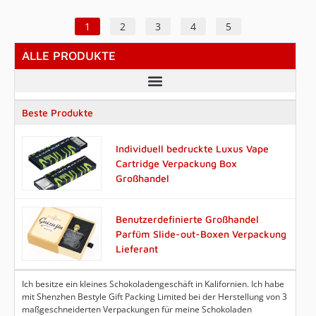
der Schönheit
Im Bereich der
Handwerkskunst und
Kosmetik- und
effizienter Produktion als
1
2
3
4
5
Hautpflegeverpackungen muss
Kernstück, um Ihnen zu helfen,
das Design nicht nur einen
Ihren Produktmehrwert und
ALLE PRODUKTE
ästhetischen Wert haben,
Ihr Markenimage zu
sondern auch die
verbessern.
Funktionalität, den
Umweltschutz und die
Beste Produkte
Kosteneffizienz mit
einbeziehen. ZOJO Print ist seit
16 Jahren in der Branche tätig
Individuell bedruckte Luxus Vape
und konzentriert sich darauf,
Cartridge Verpackung Box
hochwertige Kosmetikmarken
Großhandel
mit innovativen und
kommerziell
wettbewerbsfähigen
Benutzerdefinierte Großhandel
Faltschachtellösungen zu
Parfüm Slide-out-Boxen Verpackung
versorgen.
Lieferant
Ich besitze ein kleines Schokoladengeschäft in Kalifornien. Ich habe
mit Shenzhen Bestyle Gift Packing Limited bei der Herstellung von 3
maßgeschneiderten Verpackungen für meine Schokoladen