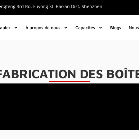
engfeng 3rd Rd, Fuyong St, Bao'an Dist, Shenzhen
papier
À propos de nous
Capacités
Blogs
Nous
FABRICATION DES BOÎT