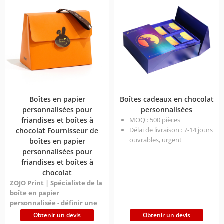
(diamètre x hauteur)
Impression personnalisée
Respectueux de
l'environnement, recyclable
et sans plastique
Prix：Le prix final sera
adapté à votre produit et à
la quantité souhaitée.
Boîtes en papier
Boîtes cadeaux en chocolat
personnalisées pour
personnalisées
friandises et boîtes à
MOQ : 500 pièces
Délai de livraison : 7-14 jours
chocolat Fournisseur de
ouvrables, urgent
boîtes en papier
Dimensions sur mesure
personnalisées pour
(diamètre x hauteur)
friandises et boîtes à
Impression personnalisée
chocolat
Respectueux de
ZOJO Print | Spécialiste de la
l'environnement, recyclable
boîte en papier
et sans plastique
personnalisée - définir une
Prix：Le prix final sera
nouvelle expérience sucrée
Obtenir un devis
Obtenir un devis
adapté à votre produit et à
avec un design innovant
Sur