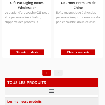
Gift Packaging Boxes
Gourmet Premium de
Wholesaler
Chine
Le papier d'art couché C2S peut
Boîte magnétique à chocolat
être personnalisé à l'infini,
personnalisée, imprimée sur du
supporte des processus
papier couché, doublée d'un
d'impression/de marquage à
plateau en plastique, sûre et
chaud spéciaux, répond aux
hygiénique. Personnalisation
exigences de scellage de qualité
illimitée de la taille et du logo de
alimentaire et est directement
la marque pour créer un
fourni par l'usine source depuis
emballage sucré exclusif.
20 ans.
Obtenir un devis
Obtenir un devis
1
2
TOUS LES PRODUITS
Les meilleurs produits