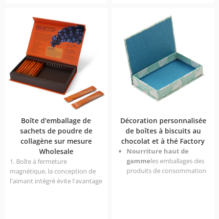
la quantité souhaitée.
le marché en plein essor des
snacks, l'emballage des
bonbons n'est pas seulement
un contenant pour le produit,
mais aussi un lien entre les
marques et les
consommateurs. ZOJO Print est
profondément impliqué dans le
domaine de l'emballage depuis
16 ans et se concentre sur la
fourniture de solutions
personnalisées pour les
Boîte d'emballage de
Décoration personnalisée
marques de bonbons et de
sachets de poudre de
de boîtes à biscuits au
chocolats qui allient
collagène sur mesure
chocolat et à thé Factory
fonctionnalité, valeur
Wholesale
Nourriture haut de
esthétique et compétitivité
gamme
les emballages des
1. Boîte à fermeture
commerciale.
produits de consommation
magnétique, la conception de
courante : chocolat, biscuits,
l'aimant intégré évite l'avantage
thé et autres emballages
de l'usure exposée, et il peut
souvenirs, afin d'augmenter
automatiquement s'aligner et
l'espace de la prime du
absorber lorsque la boîte