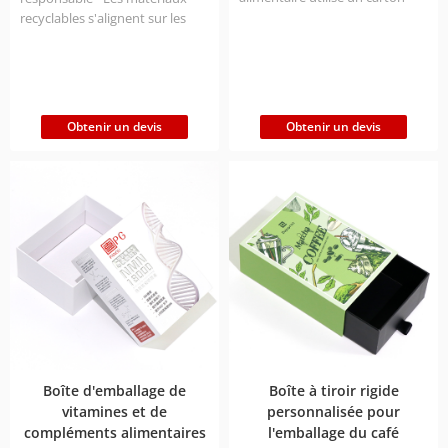
gris de qualité alimentaire de
recyclables s'alignent sur les
1200GSM + un papier d'art
tendances modernes en
couché de 157GSM. Il s'agit
matière de développement
d'un substrat écologique
durable.
Commandes
certifié FSC qui garantit la
minimales réduites -
sécurité alimentaire. Le type de
Commencez par 500 unités
Obtenir un devis
Obtenir un devis
boîte permet une
pour tester le marché, puis
personnalisation illimitée de la
passez à plus de 50 000 unités
taille et de la déformation, et
par mois.
Ingénierie de
des échantillons gratuits sont
précision - La tolérance de ±0,5
fournis pour vous permettre de
mm garantit un remplissage
vérifier la qualité.
sans faille de la machine.
Conformité mondiale -
Conforme aux normes
d'emballage de l'UE et des
États-Unis pour le commerce
électronique transfrontalier.
Service clé en main - Modèles
de conception gratuits +
Boîte d'emballage de
Boîte à tiroir rigide
livraison d'échantillons en 48
vitamines et de
personnalisée pour
heures.
compléments alimentaires
l'emballage du café