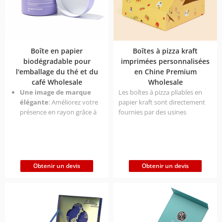
Boîte en papier
Boîtes à pizza kraft
biodégradable pour
imprimées personnalisées
l'emballage du thé et du
en Chine Premium
café Wholesale
Wholesale
Une image de marque
Les boîtes à pizza pliables en
élégante
: Améliorez votre
papier kraft sont directement
présence en rayon grâce à
fournies par des usines
des conceptions
chinoises. Elles peuvent être
minimalistes et
personnalisées sans limite de
personnalisables.
taille, sont conçues pour un
Protection Premium
: Le
emballage de qualité
matériau de qualité
alimentaire, sont faciles à
Obtenir un devis
Obtenir un devis
alimentaire garantit la
transporter et peu
fraîcheur et la sécurité du
encombrantes.
produit.
Rentabilité
: Faible MOQ et
remises en vrac pour les
startups et les entreprises.