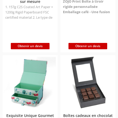
sur mesure
ZOJO Print Boîte à tiroir
rigide personnalisée
1. 157g C2S Coated Art Paper +
Emballage café - Une fusion
1200g Rigid Paperboard FSC
d'esthétique naturelle et de
certified material 2. Le type de
design fonctionnel
En tant
boîte à couvercle et à base
que premier fournisseur chinois
utilise le couvercle supérieur et
de solutions d'emballage pour
la boîte inférieure pour
les boîtes de café, ZOJO Print
s'emboîter étroitement afin de
s'attache à fournir aux marques
former une structure
Obtenir un devis
Obtenir un devis
de café des services
entièrement enveloppée, et la
personnalisés qui combinent
double couche protège votre
les concepts de protection de
produit contre les dommages.
l'environnement, la tension
3. La technologie de gaufrage
visuelle et l'expérience de
confère à l'emballage une
l'utilisateur.
impression de luxe et une
présentation visuelle de haute
qualité. 4. La technologie de la
feuille d'argent estampée à
chaud a une excellente
expression visuelle et peut
mettre en valeur le luxe de la
boîte.
Exquisite Unique Gourmet
Boîtes cadeaux en chocolat