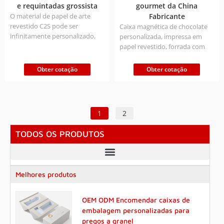
caixa
e requintadas grossista
gourmet da China
O material de papel de arte
Fabricante
revestido C2S pode ser
Caixa magnética de chocolate
infinitamente personalizado,
personalizada, impressa em
suporta processos especiais de
papel revestido, forrada com
impressão/estampagem a
tabuleiro de plástico, segura e
quente, cumpre os requisitos
higiénica. Personalização
Obter cotação
Obter cotação
de selagem de qualidade
ilimitada do tamanho e do
alimentar e é fornecido
logótipo da marca para criar
diretamente da fábrica de
embalagens de doces
origem durante 20 anos.
exclusivas
1
2
TODOS OS PRODUTOS
Caixas de vinhos e bebidas espirituosas personalizadas
Melhores produtos
OEM ODM Encomendar caixas de
embalagem personalizadas para
pregos a granel