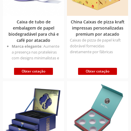
Caixa de tubo de
China Caixas de pizza kraft
embalagem de papel
impressas personalizadas
biodegradável para chá e
premium por atacado
café por atacado
Caixas de pizza de papel kraft
dobrável fornecidas
Marca elegante
: Aumente
diretamente por fábricas
a presença nas prateleiras
chinesas, suportam
com designs minimalistas e
personalização de tamanho
personalizáveis.
ilimitado, design de embalagem
Proteção Premium
: O
Obter cotação
Obter cotação
de qualidade alimentar,
material de qualidade
transporte conveniente e
alimentar garante a frescura
economia de espaço.
e a segurança do produto.
Rentável
: Baixo MOQ e
descontos por grosso para
empresas em fase de
arranque e empresas.
Cores orientadas para as
tendências
: O rosa suave e
a lavanda apelam a um