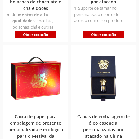
bolachas de chocolate e
por atacado
de eletrónica de consumo
chá e doces
1. Suporte de tamanho
personalizado e forro de
Alimentos de alta
acordo com o seu produto,
qualidade
: chocolate,
para que o produto se encaixe
bolachas, chá e outras
melhor na caixa 2. design de
embalagens de lembranças,
Obter cotação
Obter cotação
fecho magnético, flexível para
para aumentar o espaço de
abrir e retirar o produto, fácil de
prémio do produto (a
exibir 3. Aplicável ao fabrico de
tecnologia de estampagem
cartão cinzento de 1200 GSM e
a quente aumenta o preço
papel de arte revestido de 157
do terminal em 15%-20%).
GSM
Marketing da marca
:
edições limitadas de férias,
personalização de marcas
conjuntas e experiência de
abertura e fecho
magnéticos para melhorar a
interação do utilizador e os
pontos de memória.
Caixa de papel para
Caixas de embalagem de
Imagem
embalagem de presente
óleo essencial
sustentável
materiais
personalizada e ecológica
personalizadas por
amigos do ambiente e
para o Festival da
atacado na China
conceção reutilizável (por