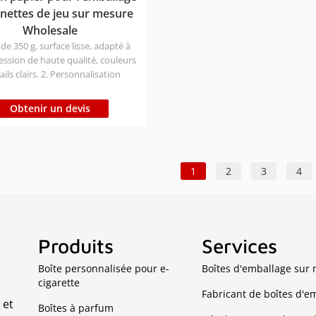
nettes de jeu sur mesure
Wholesale
 de 350 g, surface lisse, adapté à
ssion de haute qualité, couleurs
ails clairs. 2. Personnalisation
 du type de boîte, du matériau, de
, de la taille, du processus
Obtenir un devis
ion de surface pour s'adapter à
ge de votre manette de jeu. 3.
mes l'usine de boîtes
ge de source en Chine et
1
2
3
4
urnir le prix le plus bas et la
 qualité.
Produits
Services
Boîte personnalisée pour e-
Boîtes d'emballage sur
cigarette
Fabricant de boîtes d'e
 et
Boîtes à parfum