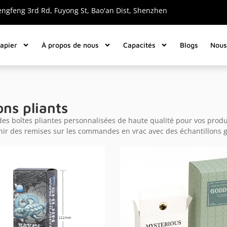
engfeng 3rd Rd, Fuyong St, Bao'an Dist, Shenzhen
papier
À propos de nous
Capacités
Blogs
Nous
ons pliants
es boîtes pliantes personnalisées de haute qualité pour vos pro
nir des remises sur les commandes en vrac avec des échantillons g