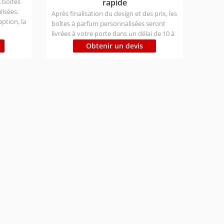
 boîtes
rapide
isées.
Après finalisation du design et des prix, les
ption, la
boîtes à parfum personnalisées seront
choix des
livrées à votre porte dans un délai de 10 à
ation
14 jours ouvrables. Personnalisation :
Obtenir un devis
 Nous
Possibilité de personnaliser la taille,
l'impression, le matériau, la finition, la
n, la
forme, etc. Type de matériau :
logiques,
Respectueux de l'environnement, certifiés
FSC/ISO/BSCI Temps de production :
rs ; Gros
Échantillon : 1 à 3 jours ; Gros : 7 à 9 jours
xpress 3-7
Délai d'expédition : Express 3-7 jours ; Air
30
12-16 jours ; Bateau 25-30
ais
jours（Différents pays ont des délais
our
différents) Prix:Contactez nous pour
envoyer votre demande !