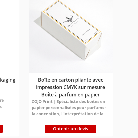
'une
Temps de production : Échantillon : 1 à 3
jours ; Gros : 7 à 9 jours Délai d'expédition :
pondre
Express 3-7 jours ; Air 12-16 jours ; Bateau
on
25-30 jours（Différents pays ont des délais
différents) Prix:Contactez nous pour
xpérience
envoyer votre demande !
rainage
etc., afin
utée à la
l'image
ts grâce
ckaging
Boîte en carton pliante avec
sthétique
impression CMYK sur mesure
Boîte à parfum en papier
tre
ZOJO Print | Spécialiste des boîtes en
es
papier personnalisées pour parfums -
boîtes en
la conception, l'interprétation de la
ies pour
nouvelle esthétique des parfums
À
 de
l'heure où la concurrence sur le marché
Obtenir un devis
e
des parfums devient de plus en plus
e qui