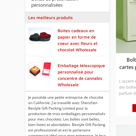
personnalisées
Les meilleurs produits
Boîtes cadeaux en
papier en forme de
coeur avec fleurs et
chocolat Wholesale
Boî
Emballage télescopique
cartes 
personnalisé pour
concentré de cannabis
L'accent 
Wholesale
des boîte
parfum de
Je possède une petite entreprise de chocolat
illimité d
en Californie. J'ai travaillé avec Shenzhen
personnal
Bestyle Gift Packing Limited pour la
des carac
production de trois emballages personnalisés
Approvis
pour mes chocolats. Les boîtes sont belles,
l'usine c
bien faites et abordables. Bestyle Gift Packing
par film 
est professionnel et est le partenaire
commercial idéal pour mon entreprise. Je leur
assortir 