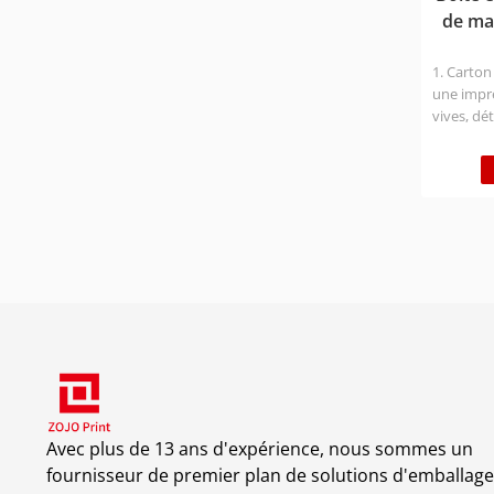
de ma
1. Carton
une impre
vives, dét
illimitée
la couleur
d'impress
l'emballa
Nous som
d'emballa
pouvons fo
meilleure
Avec plus de 13 ans d'expérience, nous sommes un
fournisseur de premier plan de solutions d'emballage