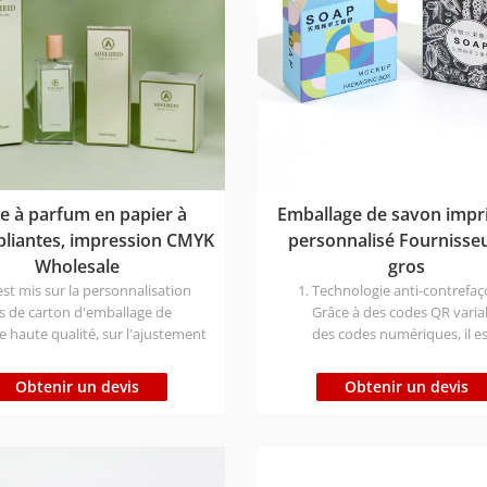
te à parfum en papier à
Emballage de savon impr
pliantes, impression CMYK
personnalisé Fournisse
Wholesale
gros
est mis sur la personnalisation
Technologie anti-contrefaç
s de carton d'emballage de
Grâce à des codes QR variab
 haute qualité, sur l'ajustement
des codes numériques, il e
e la taille, sur la conception
possible de lutter avec pré
isée de la doublure en fonction
contre la contrefaçon "uni
Obtenir un devis
Obtenir un devis
téristiques du produit.
chaque boîte" afin de garan
ionnement direct auprès de
circulation de produits
hinoise, processus de revêtement
authentiques.
mat pour améliorer la texture,
Protection de l'environne
le ton de la marque.
haute efficacité : L'adoptio