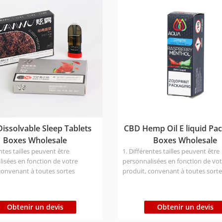
matériaux recyclables et d
conception d'adaptation
automatisée permet de ré
aux besoins de la producti
moderne.
Innovation en matière d'e
utilisateur : Structure de d
inclinée, conception légère, 
d'améliorer le confort des
consommateurs. Valeur ajo
marque : renforcement de 
haut de gamme des produi
issolvable Sleep Tablets
CBD Hemp Oil E liquid Pa
à une conception alliant e
et fonctionnalité.
Boxes Wholesale
Boxes Wholesale
ntes tailles peuvent être
1. Différentes tailles peuvent être
isées en fonction de votre
personnalisées en fonction de vo
convenant à toutes sortes
produit, convenant à toutes sort
ages de somnifères solubles dans
d'emballages de cannabis. 2. Les 
. Les boîtes en carton pliant
carton pliable peuvent être aplat
tre aplaties pour le stockage, ce
le stockage, ce qui réduit l'espace
Obtenir un devis
Obtenir un devis
 l'espace de stockage ; l'efficacité
stockage ; l'efficacité de l'empilag
lage pendant le transport est
pendant le transport est élevée, c