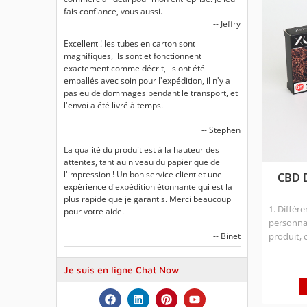
fais confiance, vous aussi.
-- Jeffry
Excellent ! les tubes en carton sont
magnifiques, ils sont et fonctionnent
exactement comme décrit, ils ont été
emballés avec soin pour l'expédition, il n'y a
pas eu de dommages pendant le transport, et
l'envoi a été livré à temps.
-- Stephen
La qualité du produit est à la hauteur des
attentes, tant au niveau du papier que de
l'impression ! Un bon service client et une
CBD D
expérience d'expédition étonnante qui est la
plus rapide que je garantis. Merci beaucoup
1. Différe
pour votre aide.
personnal
produit, 
-- Binet
d'emball
la CBD. 2
Je suis en ligne Chat Now
peuvent ê
qui réduit
de l'empi