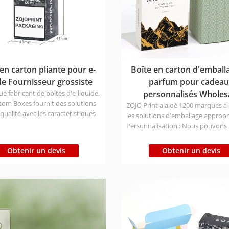
en carton pliante pour e-
Boîte en carton d'emball
de Fournisseur grossiste
parfum pour cadea
ue fabricant de boîtes d'e-liquide,
personnalisés Wholes
tom Boxes fournit des solutions
ZOJO Print a aidé 1200 marques à
qualité avec les caractéristiques
les solutions d'emballage appropri
 d'un emballage moderne. Type
Personnalisation : Nous pouvons
iau : Respectueux de
personnaliser la taille/l'impression
nement, certifié FSC/ISO/BSCI
matériau/la finition/la forme, etc.
Obtenir un devis
Obtenir un devis
production : Échantillon 1-3
matériau : Ecologique, certifié
ac 7-9 jours Délai d'expédition :
FSC/ISO/BSCI Temps de productio
7 jours ; Air 12-16 jours ; Bateau
Échantillon : 1 à 3 jours ; Gros : 7 à
rs（Différents pays ont des délais
Délai d'expédition : Express 3-7 jou
s) Prix:Contactez nous pour
12-16 jours ; Bateau 25-30
votre demande !
jours（Différents pays ont des dél
différents) Prix:Contactez nous p
envoyer votre demande !