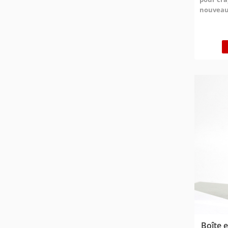
nouveau
design i
beauté, d
l'emballa
pas seul
produit, 
l'image d
consomma
profondé
de l'emba
concentre
boîtes pl
fonctionn
compétiti
produits 
sourcils et
Boîte 