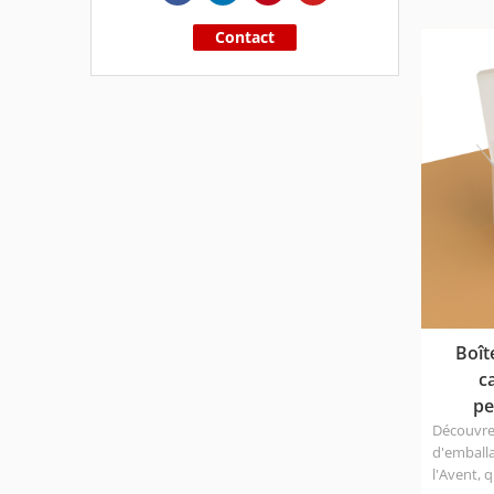
élevée, ce
Contact
3. Matéri
et délica
l'enviro
Boît
c
pe
Découvre
d'emballa
l'Avent, 