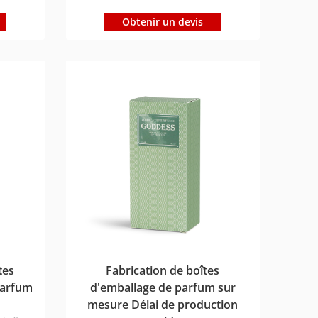
de tout dommage. Nous sommes une
de
entreprise d'emballage de premier ordre.
Obtenir un devis
/BSCI
Type de matériau : Respectueux de
 1-3
l'environnement, certification
ition :
FSC/ISO/BSCI Temps de production :
; Bateau
Échantillon : 1-3 jours ; Vrac : 7-9 jours Délai
es délais
d'expédition : Express 3-7 jours ; Air 12-16
our
jours ; Bateau 25-30 jours（Différents pays
ont des délais différents) Prix:Contactez
nous pour envoyer votre demande !
tes
Fabrication de boîtes
parfum
d'emballage de parfum sur
mesure Délai de production