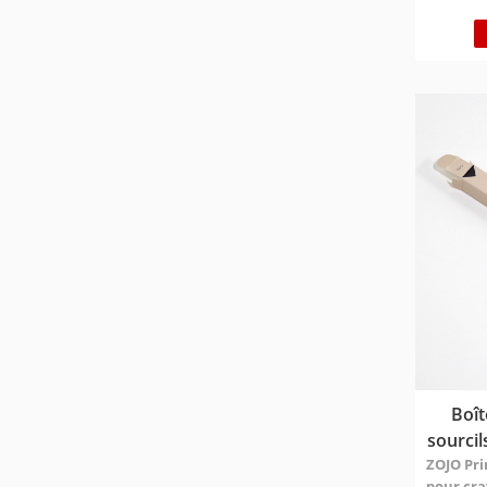
polyvalen
fêtes de 
mémorable
de personn
matériau/
matériau
l'environ
Temps de 
jours ; Gr
Express 3-
25-30 jou
différent
envoyer 
Boît
sourci
ZOJO Pri
pour cray