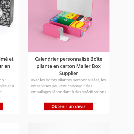
imé et
Calendrier personnalisé Boîte
ur en
pliante en carton Mailer Box
Supplier
on :
Avec les boîtes pliantes personnalisées, les
les et à
entreprises peuvent concevoir des
st
emballages répondant à des spécifications
cision
précises, améliorant ainsi la présentation
que dans
du produit et l'expérience du client.
Obtenir un devis
tir la
Personnalisation : Possibilité de
personnaliser la taille, l'impression, le
matériau, la finition, la forme, etc. Type de
ment et
matériau : Respectueux de
n de
l'environnement, certifiés FSC/ISO/BSCI.