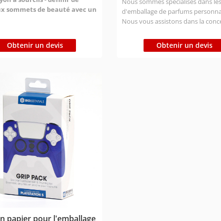
Nous sommes spécialisés dans les
x sommets de beauté avec un
d'emballage de parfums personnal
nnovant
Dans le secteur de la
Nous vous assistons dans la conce
e plus en plus concurrentiel,
sélection des styles de boîtes, le 
ge des crayons à sourcils n'est
matériaux, la fabrication et la cré
Obtenir un devis
Obtenir un devis
ement un contenant pour le
d'échantillons. Personnalisation :
mais aussi un vecteur essentiel de
pouvons personnaliser la taille,
e marque et de l'expérience du
l'impression, le matériau, la finitio
teur. ZOJO Print est
forme, etc. Type de matériau : Éco
ment impliqué dans le domaine
certifiés FSC/ISO/BSCI. Temps de
llage depuis 16 ans et se
production : Échantillon : 1 à 3 jou
 sur la fourniture de solutions de
: 7 à 9 jours Délai d'expédition : E
iantes qui combinent
jours ; Air 12-16 jours ; Bateau 25-
alité, valeur esthétique et
jours（Différents pays ont des dél
vité commerciale pour les
différents) Prix:Contactez nous p
de beauté tels que les crayons à
envoyer votre demande !
 les cils.
en papier pour l'emballage