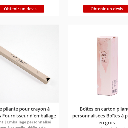
tes et personnalisables pour des
Type de matériau : Respectueux 
fin d'année festives et
Obtenir un devis
Obtenir un devis
l'environnement, certifié FSC/ISO
s. Personnalisation : Possibilité
Temps de production : Échantillon
aliser la taille/l'impression/le
jours ; Vrac 7-9 jours Délai d'expéd
la finition/la forme, etc. Type de
Express 3-7 jours ; Air 12-16 jours 
 : Respectueux de
25-30 jours（Différents pays ont d
nement, certifié FSC/ISO/BSCI
différents) Prix:Contactez nous p
production : Échantillon : 1 à 3
envoyer votre demande !
os : 7 à 9 jours Délai d'expédition :
7 jours ; Air 12-16 jours ; Bateau
rs（Différents pays ont des délais
s) Prix:Contactez nous pour
votre demande !
e pliante pour crayon à
Boîtes en carton plian
ls Fournisseur d'emballage
personnalisées Boîtes à 
nt | Emballage personnalisé
en gros
on à sourcils - définir de