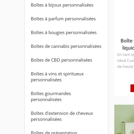
Boîtes à bijoux personnalisées
Boîtes à parfum personnalisées
Boîtes à bougies personnalisées
Boîte 
Boîtes de cannabis personnalisées
liqui
En tant q
Boîtes de CBD personnalisées
Ideal Cus
de haute 
requises
Boîtes à vins et spiritueux
de matér
personnalisées
l'environ
Temps de 
Boîtes gourmandes
jours ; Vr
personnalisées
Express 3-
25-30 jou
Boîtes d'extension de cheveux
différent
personnalisées
envoyer 
Boîtes de présentation