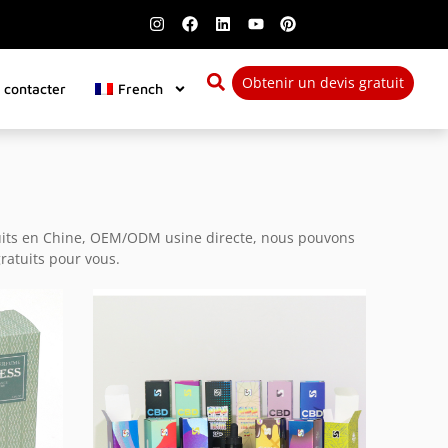
Obtenir un devis gratuit
 contacter
French
duits en Chine, OEM/ODM usine directe, nous pouvons
ratuits pour vous.