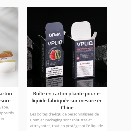
féroce, l'emballage n'est pas seulement un
ton
contenant pour le produit, mais aussi un
pression
moyen de créer un lien émotionnel entre
.
les marques et les consommateurs. ZOJO
Print est profondément impliqué dans le
domaine de l'emballage depuis 16 ans et
se concentre sur la fourniture de solutions
de boîtes en papier pour les parfums et les
produits de beauté qui allient
fonctionnalité, valeur esthétique et
compétitivité commerciale.
carton
Boîte en carton pliante pour e-
esure
liquide fabriquée sur mesure en
vape,
Chine
spositifs
Les boîtes d'e-liquide personnalisées de
 un
Premier Packaging sont robustes et
e durable
attrayantes, tout en protégeant l'e-liquide
 forme.