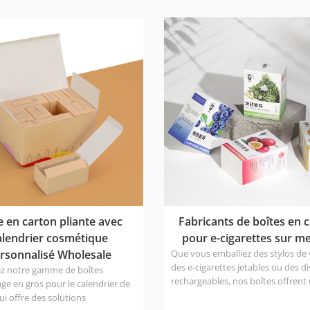
 qui réduit les coûts logistiques.
réduit les coûts logistiques. 3. car
au en carton blanc, surface lisse
blanc, surface lisse et délicate, im
te, impression respectueuse de
respectueuse de l'environnement
nnement.
e en carton pliante avec
Fabricants de boîtes en 
alendrier cosmétique
pour e-cigarettes sur m
rsonnalisé Wholesale
Que vous emballiez des stylos de 
des e-cigarettes jetables ou des di
z notre gamme de boîtes
rechargeables, nos boîtes offrent
ge en gros pour le calendrier de
stockage sécurisé et un emballag
qui offre des solutions
pour que vos produits restent en