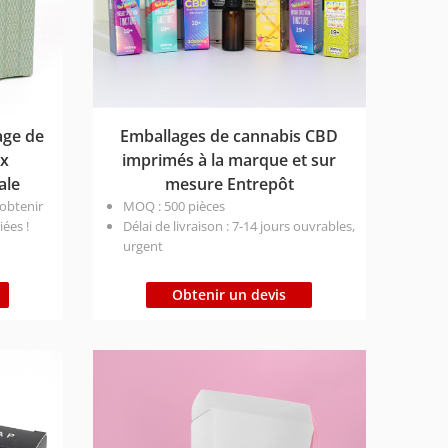
age de
Emballages de cannabis CBD
ux
imprimés à la marque et sur
ale
mesure Entrepôt
 obtenir
MOQ : 500 pièces
ées !
Délai de livraison : 7-14 jours ouvrables,
urgent
/le
Dimensions sur mesure (diamètre x
 Type de
hauteur)
Obtenir un devis
Impression personnalisée
n :
Respectueux de l'environnement,
 9 jours
recyclable et sans plastique
rs ; Air
Prix：Le prix final sera adapté à votre
produit et à la quantité souhaitée.
ais
our