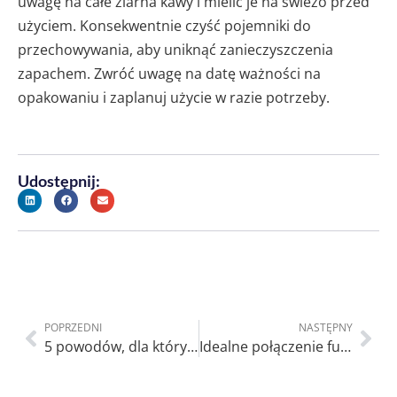
uwagę na całe ziarna kawy i mielić je na świeżo przed
użyciem. Konsekwentnie czyść pojemniki do
przechowywania, aby uniknąć zanieczyszczenia
zapachem. Zwróć uwagę na datę ważności na
opakowaniu i zaplanuj użycie w razie potrzeby.
Udostępnij:
POPRZEDNI
NASTĘPNY
5 powodów, dla których opakowania niestandardowe są lepsze niż opakowania standardowe
Idealne połączenie funkcjonalności i wyglądu opakowania kosmetycznego