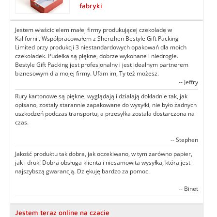
fabryki
Jestem właścicielem małej firmy produkującej czekoladę w
Kalifornii. Współpracowałem z Shenzhen Bestyle Gift Packing
Limited przy produkcji 3 niestandardowych opakowań dla moich
czekoladek. Pudełka są piękne, dobrze wykonane i niedrogie.
Bestyle Gift Packing jest profesjonalny i jest idealnym partnerem
biznesowym dla mojej firmy. Ufam im, Ty też możesz.
-- Jeffry
Rury kartonowe są piękne, wyglądają i działają dokładnie tak, jak
opisano, zostały starannie zapakowane do wysyłki, nie było żadnych
uszkodzeń podczas transportu, a przesyłka została dostarczona na
czas.
-- Stephen
Jakość produktu tak dobra, jak oczekiwano, w tym zarówno papier,
jak i druk! Dobra obsługa klienta i niesamowita wysyłka, która jest
najszybszą gwarancją. Dziękuję bardzo za pomoc.
-- Binet
Jestem teraz online na czacie