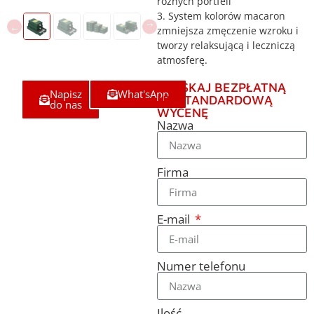
różnych portfeli
3. System kolorów macaron
zmniejsza zmęczenie wzroku i
tworzy relaksującą i leczniczą
atmosferę.
UZYSKAJ BEZPŁATNĄ
Napisz
What'sApp
NIESTANDARDOWĄ
do nas
WYCENĘ
Nazwa
Firma
E-mail
Numer telefonu
Ilość