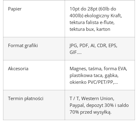
Papier
10pt do 28pt (60lb do
400lb) ekologiczny Kraft,
tektura falista e-flute,
tektura bux, karton
Format grafiki
JPG, PDF, AI, CDR, EPS,
GIF....
Akcesoria
Magnes, taśma, forma EVA,
plastikowa taca, gąbka,
okienko PVC/PET/PP,...
Termin płatności
T / T, Western Union,
Paypal, depozyt 30% i saldo
70% przed wysyłką.