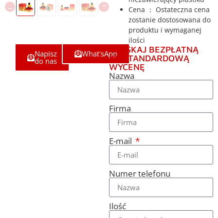
Cena ： Ostateczna cena
zostanie dostosowana do
produktu i wymaganej
ilości
UZYSKAJ BEZPŁATNĄ
Napisz
What'sApp
NIESTANDARDOWĄ
do nas
WYCENĘ
Nazwa
Firma
E-mail
Numer telefonu
Ilość