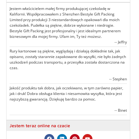
Jestem właścicielem małej firmy produkującej czekoladę w
Kalifornii. Współpracowałem z Shenzhen Bestyle Gift Packing
Limited przy produkcji 3 niestandardowych opakowań dla moich
czekoladek. Pudełka są piękne, dobrze wykonane i niedrogie.
Bestyle Gift Packing jest profesjonalny i jest idealnym partnerem
biznesowym dla mojej firmy. Ufam im, Ty też możesz.
-- Jeffry
Rury kartonowe są piękne, wyglądają i działają dokładnie tak, jak
opisano, zostały starannie zapakowane do wysyłki, nie było żadnych
uszkodzeń podczas transportu, a przesyłka została dostarczona na
czas.
-- Stephen
Jakość produktu tak dobra, jak oczekiwano, w tym zarówno papier,
jak i druk! Dobra obsługa klienta i niesamowita wysyłka, która jest
najszybszą gwarancją. Dziękuję bardzo za pomoc.
-- Binet
Jestem teraz online na czacie