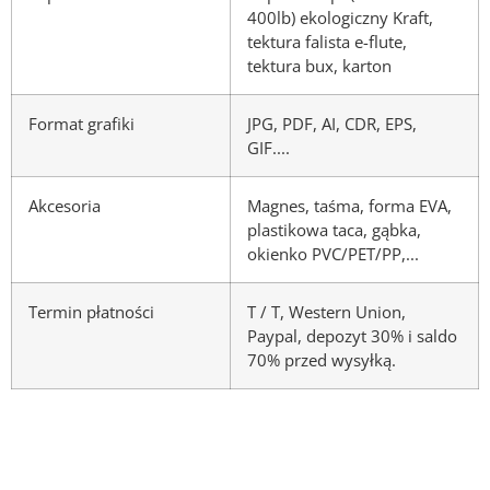
400lb) ekologiczny Kraft,
tektura falista e-flute,
tektura bux, karton
Format grafiki
JPG, PDF, AI, CDR, EPS,
GIF....
Akcesoria
Magnes, taśma, forma EVA,
plastikowa taca, gąbka,
okienko PVC/PET/PP,...
Termin płatności
T / T, Western Union,
Paypal, depozyt 30% i saldo
70% przed wysyłką.
Materiały