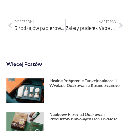
POPRZEDNI
NASTĘPNY
5 rodzajów papierowych torebek na prezenty: Co jest odpowiednie na prezent?
Zalety pudełek Vape z szufladami
Więcej Postów
Idealne Połączenie Funkcjonalności I
Wyglądu Opakowania Kosmetycznego
Naukowy Przegląd Opakowań
Produktów Kawowych I Ich Trwałości