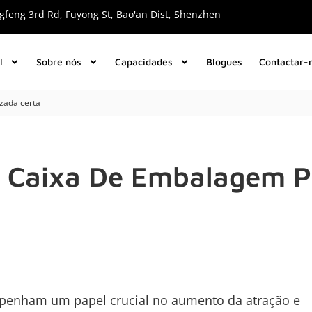
gfeng 3rd Rd, Fuyong St, Bao'an Dist, Shenzhen
l
Sobre nós
Capacidades
Blogues
Contactar-
zada certa
 Caixa De Embalagem P
penham um papel crucial no aumento da atração e