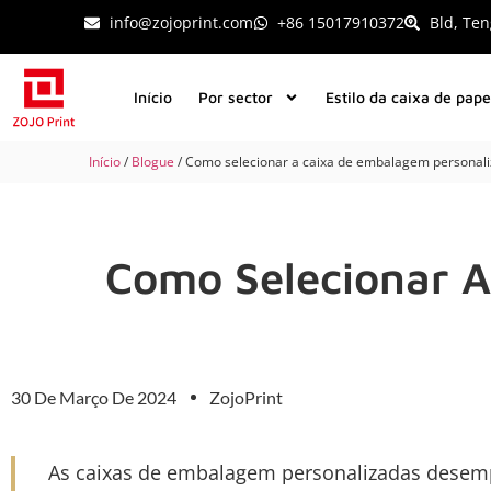
info@zojoprint.com
+86 15017910372
Bld, Ten
Início
Por sector
Estilo da caixa de pape
Início
/
Blogue
/ Como selecionar a caixa de embalagem personali
Como Selecionar A
30 De Março De 2024
ZojoPrint
As caixas de embalagem personalizadas desem