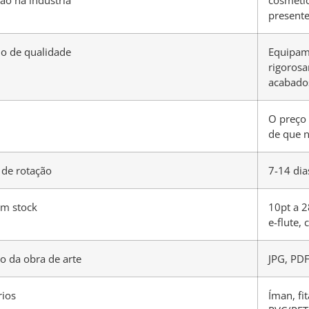
presente
lo de qualidade
Equipam
rigorosa
acabado
O preço 
de que n
de rotação
7-14 dia
em stock
10pt a 2
e-flute, 
o da obra de arte
JPG, PDF,
rios
Íman, fi