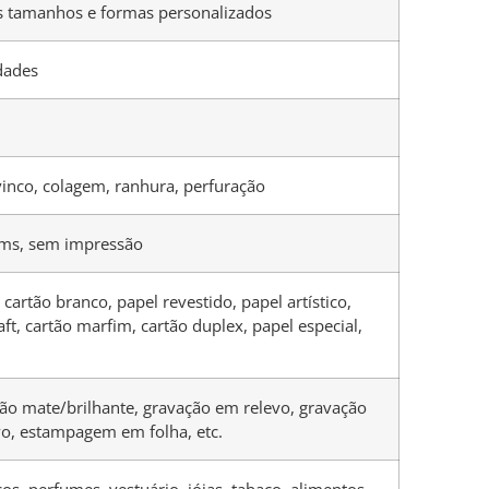
s tamanhos e formas personalizados
dades
vinco, colagem, ranhura, perfuração
ms, sem impressão
 cartão branco, papel revestido, papel artístico,
aft, cartão marfim, cartão duplex, papel especial,
o mate/brilhante, gravação em relevo, gravação
o, estampagem em folha, etc.
os, perfumes, vestuário, jóias, tabaco, alimentos,