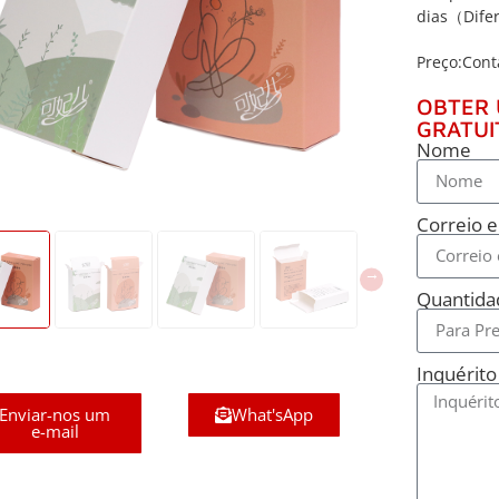
dias（Difer
Preço:Cont
OBTER
GRATUI
Nome
Correio e
Quantida
Inquérito
Enviar-nos um
What'sApp
e-mail