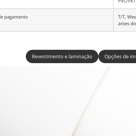
PVC/PET/
de pagamento
T/T, Wes
antes do
Materiais
Revestimento e laminação
Opções de im