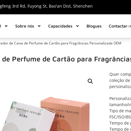
gfeng 3rd Rd, Fuyong St, Bao'an Dist, Shenzhen
l
Sobre nós
Capacidades
Blogues
Contactar-
cedor de Caixa de Perfume de Cartão para Fragrâncias Personalizada OEM
 de Perfume de Cartão para Fragrânci
Quer comp
coleção de
personaliz
Personaliz
tamanho/im
Tipo de ma
FSC/ISO/BS
Tempo de p
Tempo de e