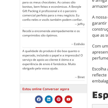
é amiga 
para os meus chocolates. As caixas são
armaze
bonitas, bem feitas e económicas. A Bestyle
Gift Packing é profissional e é o parceiro
comercial perfeito para o meu negócio. Eu
A nossa 
confio neles e vocês também podem confiar.
garanti
-- Jeffry
construç
Recebi a encomenda atempadamente e os
que as s
comprimidos são óptimos.
-- Estêvão
Com um d
A qualidade do produto é tão boa quanto o
apresent
esperado, incluindo o papel e a impressão! O
perfumes
serviço de apoio ao cliente é ótimo e a
experiência de envio é fantástica. Muito
Escolha 
obrigado pela vossa ajuda.
reflecte
-- Binet
embalag
Estou online Conversar agora
Esp