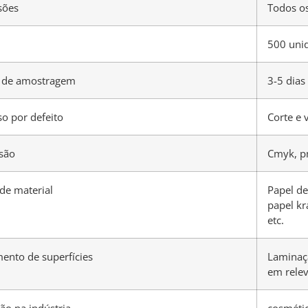
sões
Todos o
500 uni
 de amostragem
3-5 dias
o por defeito
Corte e 
são
Cmyk, p
de material
Papel de
papel kr
etc.
ento de superfícies
Laminaçã
em relev
ção na indústria
cosmétic